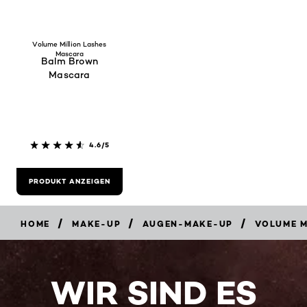
Volume Million Lashes
Mascara
Balm Brown
Mascara
4.6/5
PRODUKT ANZEIGEN
/
/
/
HOME
MAKE-UP
AUGEN-MAKE-UP
VOLUME M
WIR SIND ES