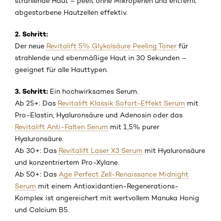
strahlende Haut – peelt ohne Mikroperlen und entfernt
abgestorbene Hautzellen effektiv.
2. Schritt:
Der neue
Revitalift 5% Glykolsäure Peeling Toner
für
strahlende und ebenmäßige Haut in 30 Sekunden –
geeignet für alle Hauttypen.
3. Schritt:
Ein hochwirksames Serum.
Ab 25+: Das
Revitalift Klassik Sofort-Effekt Serum
mit
Pro-Elastin, Hyaluronsäure und Adenosin oder das
Revitalift Anti-Falten Serum
mit 1,5% purer
Hyaluronsäure.
Ab 30+: Das
Revitalift Laser X3 Serum
mit Hyaluronsäure
und konzentriertem Pro-Xylane.
Ab 50+: Das
Age Perfect Zell-Renaissance Midnight
Serum
mit einem Antioxidantien-Regenerations-
Komplex ist angereichert mit wertvollem Manuka Honig
und Calcium B5.