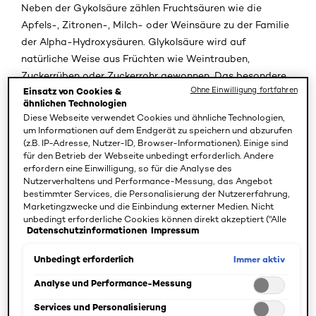
Neben der Gykolsäure zählen Fruchtsäuren wie die
Apfels-, Zitronen-, Milch- oder Weinsäure zu der Familie
der Alpha-Hydroxysäuren. Glykolsäure wird auf
natürliche Weise aus Früchten wie Weintrauben,
Zuckerrüben oder Zuckerrohr gewonnen. Das besondere
Ohne Einwilligung fortfahren
Einsatz von Cookies &
an Glykolsäure im Vergleich zu den anderen AHA-
ähnlichen Technologien
Säuren? Sie weist die kleinste Molekularstruktur auf und
Diese Webseite verwendet Cookies und ähnliche Technologien,
kann so besonderes leicht auch in tiefere Hautschichten
um Informationen auf dem Endgerät zu speichern und abzurufen
eindringen, um dort ihre volle Wirkung zu entfalten.
(z.B. IP-Adresse, Nutzer-ID, Browser-Informationen). Einige sind
für den Betrieb der Webseite unbedingt erforderlich. Andere
Dadurch wirkt sie noch effektiver und schneller als
erfordern eine Einwilligung, so für die Analyse des
andere AHAs. Glykolsäure ist die am besten erforschte
Nutzerverhaltens und Performance-Messung, das Angebot
AHA und eine Vielzahl an Studien verdeutlichen, dass
bestimmter Services, die Personalisierung der Nutzererfahrung,
Marketingzwecke und die Einbindung externer Medien. Nicht
Glykolsäure, zusammen mit Milchsäure, die
unbedingt erforderliche Cookies können direkt akzeptiert ("Alle
beeindruckendsten Ergebnisse für alle Altersgruppen und
Datenschutzinformationen
Impressum
akzeptieren") oder abgelehnt ("Ohne Einwilligung fortfahren")
Hauttypen liefert.
werden. Individuelle Anpassungen der Einstellungen sind
ebenfalls möglich und speicherbar ("Auswahl speichern"). Die
Immer aktiv
Unbedingt erforderlich
Auswahl kann jederzeit unter dem Link "Cookie-Einstellungen"
Wie wirkt Glykolsäure auf unsere Haut?
angepasst werden. Für weitere Informationen s. unsere
Analyse und Performance-Messung
Datenschutzinformationen.
Services und Personalisierung
Um die Vorteile und Wirkung von Glykolsäure auf unsere