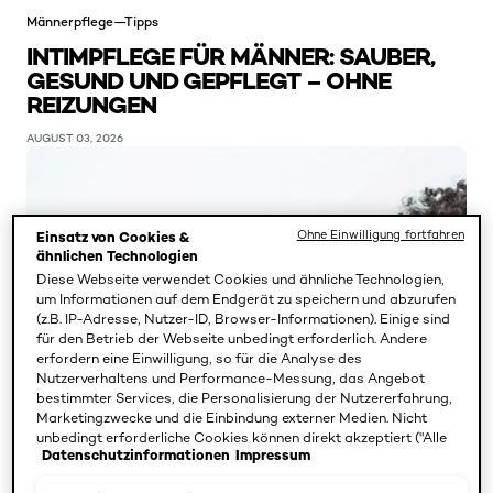
Männerpflege—Tipps
INTIMPFLEGE FÜR MÄNNER: SAUBER,
GESUND UND GEPFLEGT – OHNE
REIZUNGEN
AUGUST 03, 2026
Ohne Einwilligung fortfahren
Einsatz von Cookies &
ähnlichen Technologien
Diese Webseite verwendet Cookies und ähnliche Technologien,
um Informationen auf dem Endgerät zu speichern und abzurufen
(z.B. IP-Adresse, Nutzer-ID, Browser-Informationen). Einige sind
für den Betrieb der Webseite unbedingt erforderlich. Andere
erfordern eine Einwilligung, so für die Analyse des
Nutzerverhaltens und Performance-Messung, das Angebot
bestimmter Services, die Personalisierung der Nutzererfahrung,
Marketingzwecke und die Einbindung externer Medien. Nicht
unbedingt erforderliche Cookies können direkt akzeptiert ("Alle
Datenschutzinformationen
Impressum
akzeptieren") oder abgelehnt ("Ohne Einwilligung fortfahren")
werden. Individuelle Anpassungen der Einstellungen sind