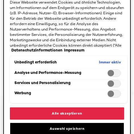
Diese Webseite verwendet Cookies und ähnliche Technologien,
um Informationen auf dem Endgerät zu speichern und abzurufen
Geschenkideen: Pflege-und
(z.B. IP-Adresse, Nutzer-ID, Browser-Informationen). Einige sind
für den Betrieb der Webseite unbedingt erforderlich. Andere
Geschenksets für Männer
erfordern eine Einwilligung, so für die Analyse des
Nutzerverhaltens und Performance-Messung, das Angebot
bestimmter Services, die Personalisierung der Nutzererfahrung,
Die L'Oréal Paris MEN EXPERT Pflege- und
Marketingzwecke und die Einbindung externer Medien. Nicht
Geschenksets enthalten die perfekten Routinen zum
unbedingt erforderliche Cookies können direkt akzeptiert ("Alle
Verschenken. Ob Körperpflege, Bartpflege oder
Datenschutzinformationen
Impressum
akzeptieren") oder abgelehnt ("Ohne Einwilligung fortfahren")
werden. Individuelle Anpassungen der Einstellungen sind
Gesichtspflege Sets — bei L'Oréal Paris MEN EXPERT
ebenfalls möglich und speicherbar ("Auswahl speichern"). Die
Immer aktiv
Unbedingt erforderlich
findest Du das passende Geschenk.
Auswahl kann jederzeit unter dem Link "Cookie-Einstellungen"
angepasst werden. Für weitere Informationen s. unsere
Analyse und Performance-Messung
Datenschutzinformationen.
ENTDECKE DIE SETS
Services und Personalisierung
Werbung
skip slider
Alle akzeptieren
Auswahl speichern