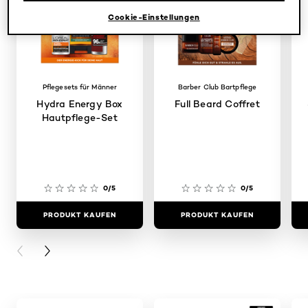
Cookie-Einstellungen
Pflegesets für Männer
Barber Club Bartpflege
Hydra Energy Box
Full Beard Coffret
Hautpflege-Set
0/5
0/5
PRODUKT KAUFEN
PRODUKT KAUFEN
PREVIOUS CARD
NEXT CARD
skip slider