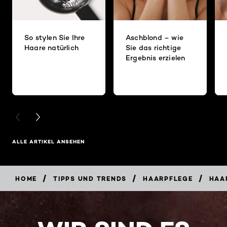
So stylen Sie Ihre
Aschblond – wie
Haare natürlich
Sie das richtige
Ergebnis erzielen
PREVIOUS CARD
NEXT CARD
ALLE ARTIKEL ANSEHEN
/
/
/
HOME
TIPPS UND TRENDS
HAARPFLEGE
HAAR