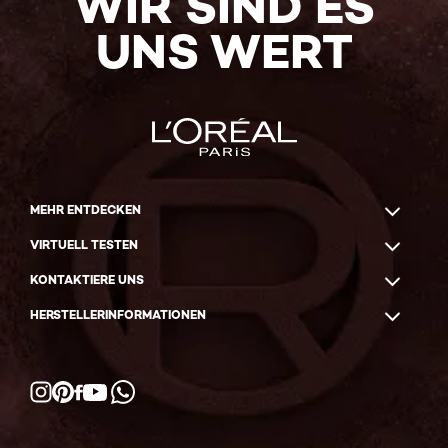
WIR SIND ES
UNS WERT
MEHR ENTDECKEN
VIRTUELL TESTEN
KONTAKTIERE UNS
HERSTELLERINFORMATIONEN
Facebook
YouTube
Instagram
Pinterest
WhatsApp