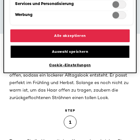
Services und Personalisierung
Werbung
Alle akzeptieren
Haare flechten ist eigentlich
ein Kinderspiel
. Die
Auswahl speichern
einfachste Variante der Flechtfrisur ist die, bei der Sie
die vorderen Strähnen in einem Kranz nach hinten
Cookie-Einstellungen
flechten und dort feststecken. Die Haare bleiben dabei
offen, sodass ein lockerer Alltagslook entsteht. Er passt
perfekt im Frühling und Herbst. Solange es noch nicht zu
warm ist, um das Haar offen zu tragen, zaubern die
zurückgeflochtenen Strähnen einen tollen Look.
STEP
1