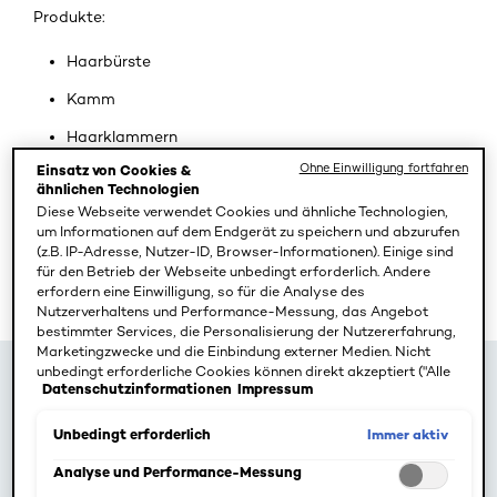
Produkte:
Haarbürste
Kamm
Haarklammern
Ohne Einwilligung fortfahren
Einsatz von Cookies &
Durchsichtige Haargummis
ähnlichen Technologien
Schaumfestiger, Haarlack oder -spray zum
Diese Webseite verwendet Cookies und ähnliche Technologien,
um Informationen auf dem Endgerät zu speichern und abzurufen
Fixieren
(z.B. IP-Adresse, Nutzer-ID, Browser-Informationen). Einige sind
für den Betrieb der Webseite unbedingt erforderlich. Andere
Eine unkomplizierte Flechtfrisur für jeden
erfordern eine Einwilligung, so für die Analyse des
Morgen
Nutzerverhaltens und Performance-Messung, das Angebot
bestimmter Services, die Personalisierung der Nutzererfahrung,
Marketingzwecke und die Einbindung externer Medien. Nicht
unbedingt erforderliche Cookies können direkt akzeptiert ("Alle
Datenschutzinformationen
Impressum
akzeptieren") oder abgelehnt ("Ohne Einwilligung fortfahren")
werden. Individuelle Anpassungen der Einstellungen sind
ebenfalls möglich und speicherbar ("Auswahl speichern"). Die
Immer aktiv
Unbedingt erforderlich
Auswahl kann jederzeit unter dem Link "Cookie-Einstellungen"
angepasst werden. Für weitere Informationen s. unsere
Analyse und Performance-Messung
Datenschutzinformationen.