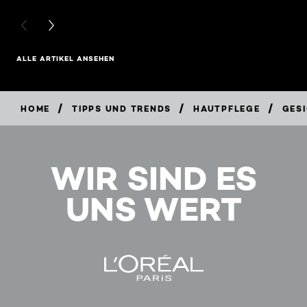
PREVIOUS CARD
NEXT CARD
ALLE ARTIKEL ANSEHEN
/
/
/
HOME
TIPPS UND TRENDS
HAUTPFLEGE
GESI
WIR SIND ES
UNS WERT