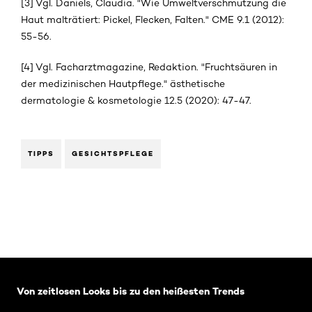
[3] Vgl. Daniels, Claudia. "Wie Umweltverschmutzung die
Haut malträtiert: Pickel, Flecken, Falten." CME 9.1 (2012):
55-56.
[4] Vgl. Facharztmagazine, Redaktion. "Fruchtsäuren in
der medizinischen Hautpflege." ästhetische
dermatologie & kosmetologie 12.5 (2020): 47-47.
TIPPS
GESICHTSPFLEGE
: Related-Articles-Home
Von zeitlosen Looks bis zu den heißesten Trends