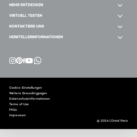
MEHR ENTDECKEN
VIRTUELL TESTEN
KONTAKTIERE UNS
HERSTELLERINFORMATIONEN
Facebook
YouTube
Instagram
Pinterest
WhatsApp
Cookie-Einstellungen
Weitere Groundingpages
Datenschutzinformationen
Terms of Use
FAQs
Impressum
@ 2026 L'Oréal Paris