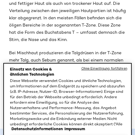
und fettiger Haut als auch von trockener Haut auf. Die
Verteilung zwischen den jeweiligen Hautpartien ist häufig
klar abgegrenzt. In den meisten Fällen befinden sich die
öligen Bereiche in der sogenannten T-Zone. Diese Zone
hat die Form des Buchstabens T – umfasst demnach die
Stirn, die Nase und das Kinn.
Bei Mischhaut produzieren die Talgdrüsen in der T-Zone
mehr Talg, auch Sebum genannt, als bei einem normalen
Hauttyp. Meist treten dadurch neben leichtem Glanz
Ohne Einwilligung fortfahren
Einsatz von Cookies &
auch Unreinheiten wie Pickel und Mitesser auf, da der
ähnlichen Technologien
Diese Webseite verwendet Cookies und ähnliche Technologien,
überschüssige Talg die Poren verstopft. Im Gegensatz zur
um Informationen auf dem Endgerät zu speichern und abzurufen
T-Zone ist die Haut an den Wangen oft trocken. Im Laufe
(z.B. IP-Adresse, Nutzer-ID, Browser-Informationen). Einige sind
des Tages neigt die Wangenpartie vermehrt zu Rötungen
für den Betrieb der Webseite unbedingt erforderlich. Andere
erfordern eine Einwilligung, so für die Analyse des
und Spannungsgefühlen und kann sogar rau oder
Nutzerverhaltens und Performance-Messung, das Angebot
schuppig erscheinen. Die sensible Haut um die Augen
bestimmter Services, die Personalisierung der Nutzererfahrung,
kann ebenfalls trockene Stellen aufweisen.
¹
Marketingzwecke und die Einbindung externer Medien. Nicht
unbedingt erforderliche Cookies können direkt akzeptiert ("Alle
Datenschutzinformationen
Impressum
akzeptieren") oder abgelehnt ("Ohne Einwilligung fortfahren")
werden. Individuelle Anpassungen der Einstellungen sind