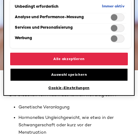
ebenfalls möglich und speicherbar ("Auswahl speichern"). Die
Immer aktiv
Unbedingt erforderlich
Auswahl kann jederzeit unter dem Link "Cookie-Einstellungen"
angepasst werden. Für weitere Informationen s. unsere
Analyse und Performance-Messung
Datenschutzinformationen.
Services und Personalisierung
Werbung
Alle akzeptieren
Auswahl speichern
Ursachen für Mischhaut
Cookie-Einstellungen
Die Ursachen von Mischhaut können vielfältig sein²:
Genetische Veranlagung
Hormonelles Ungleichgewicht, wie etwa in der
Schwangerschaft oder kurz vor der
Menstruation