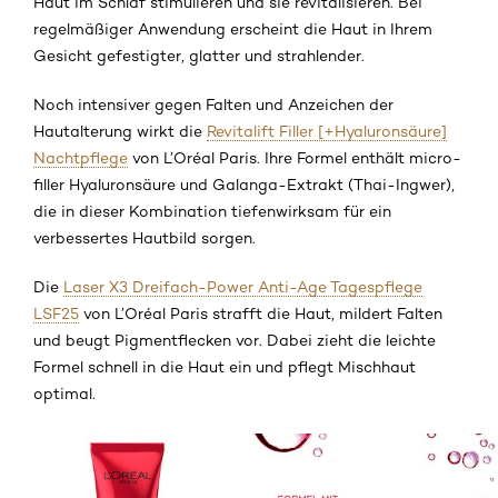
Haut im Schlaf stimulieren und sie revitalisieren. Bei
regelmäßiger Anwendung erscheint die Haut in Ihrem
Gesicht gefestigter, glatter und strahlender.
Noch intensiver gegen Falten und Anzeichen der
Hautalterung wirkt die
Revitalift Filler [+Hyaluronsäure]
Nachtpflege
von L’Oréal Paris. Ihre Formel enthält micro-
filler Hyaluronsäure und Galanga-Extrakt (Thai-Ingwer),
die in dieser Kombination tiefenwirksam für ein
verbessertes Hautbild sorgen.
Die
Laser X3 Dreifach-Power Anti-Age Tagespflege
LSF25
von L’Oréal Paris strafft die Haut, mildert Falten
und beugt Pigmentflecken vor. Dabei zieht die leichte
Formel schnell in die Haut ein und pflegt Mischhaut
optimal.