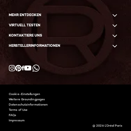
MEHR ENTDECKEN
VIRTUELL TESTEN
KONTAKTIERE UNS
HERSTELLERINFORMATIONEN
Facebook
YouTube
Instagram
Pinterest
WhatsApp
Cookie-Einstellungen
Weitere Groundingpages
Datenschutzinformationen
Terms of Use
FAQs
Impressum
@ 2026 L'Oréal Paris