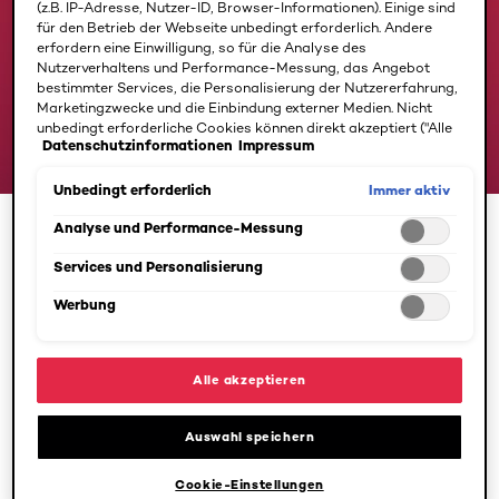
(z.B. IP-Adresse, Nutzer-ID, Browser-Informationen). Einige sind
für den Betrieb der Webseite unbedingt erforderlich. Andere
erfordern eine Einwilligung, so für die Analyse des
Nutzerverhaltens und Performance-Messung, das Angebot
bestimmter Services, die Personalisierung der Nutzererfahrung,
Marketingzwecke und die Einbindung externer Medien. Nicht
unbedingt erforderliche Cookies können direkt akzeptiert ("Alle
Datenschutzinformationen
Impressum
akzeptieren") oder abgelehnt ("Ohne Einwilligung fortfahren")
werden. Individuelle Anpassungen der Einstellungen sind
ebenfalls möglich und speicherbar ("Auswahl speichern"). Die
Immer aktiv
Unbedingt erforderlich
JETZT ENTDECKEN
Auswahl kann jederzeit unter dem Link "Cookie-Einstellungen"
angepasst werden. Für weitere Informationen s. unsere
Analyse und Performance-Messung
Anti-Falten Experte Intensiv-Pflege
Datenschutzinformationen.
Tagescreme 45+
Services und Personalisierung
Werbung
Die Formel mit Retino-Peptiden fördert die
Zellregeneration der Haut. Diese Tagespflege stärkt und
glättet den Teint sofort.
Alle akzeptieren
JETZT ENTDECKEN
Auswahl speichern
Cookie-Einstellungen