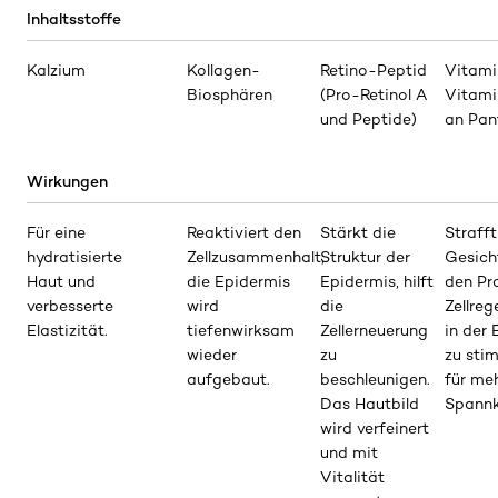
Inhaltsstoffe
Kalzium
Kollagen-
Retino-Peptid
Vitami
Biosphären
(Pro-Retinol A
Vitamin
und Peptide)
an Pan
Wirkungen
Für eine
Reaktiviert den
Stärkt die
Straff
hydratisierte
Zellzusammenhalt,
Struktur der
Gesicht
Haut und
die Epidermis
Epidermis, hilft
den Pr
verbesserte
wird
die
Zellreg
Elastizität.
tiefenwirksam
Zellerneuerung
in der
wieder
zu
zu stim
aufgebaut.
beschleunigen.
für me
Das Hautbild
Spannk
wird verfeinert
und mit
Vitalität