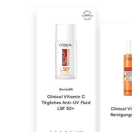
Revitalift
Clinical Vitamin C
Tägliches Anti-UV Fluid
LSF 50+
Clinical V
Reinigun