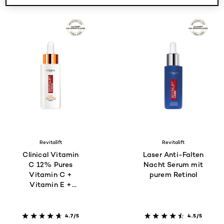
Revitalift
Revitalift
Clinical Vitamin
Laser Anti-Falten
C 12% Pures
Nacht Serum mit
Vitamin C +
purem Retinol
Vitamin E +
Salicylsäure
Serum
4.7/5
4.5/5