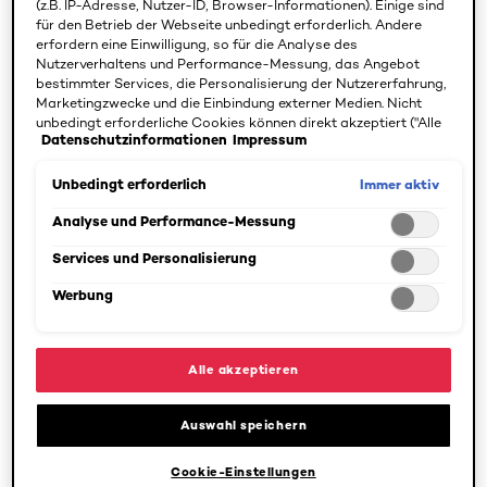
(z.B. IP-Adresse, Nutzer-ID, Browser-Informationen). Einige sind
für den Betrieb der Webseite unbedingt erforderlich. Andere
erfordern eine Einwilligung, so für die Analyse des
Nutzerverhaltens und Performance-Messung, das Angebot
bestimmter Services, die Personalisierung der Nutzererfahrung,
Marketingzwecke und die Einbindung externer Medien. Nicht
unbedingt erforderliche Cookies können direkt akzeptiert ("Alle
Datenschutzinformationen
Impressum
akzeptieren") oder abgelehnt ("Ohne Einwilligung fortfahren")
werden. Individuelle Anpassungen der Einstellungen sind
ebenfalls möglich und speicherbar ("Auswahl speichern"). Die
Immer aktiv
Unbedingt erforderlich
Auswahl kann jederzeit unter dem Link "Cookie-Einstellungen"
angepasst werden. Für weitere Informationen s. unsere
Analyse und Performance-Messung
[Color]: #D1
[Color]: #
Datenschutzinformationen.
Services und Personalisierung
Revitalift
Revitalift
Filler Glass Skin
Filler Revitalift
Werbung
Feuchtigkeitsfluid
FILLER ANTI-
FALTEN-SERUM
MIT 1,5 % PURER
Alle akzeptieren
HYALURONSÄURE
4.6/5
4.6/5
Auswahl speichern
Cookie-Einstellungen
PRODUKT ANZEIGEN
PRODUKT ANZEIGEN