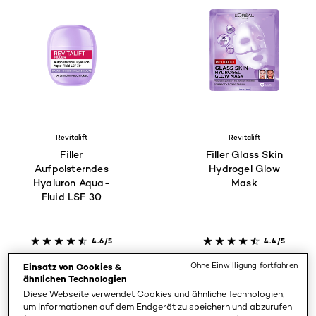
Revitalift
Revitalift
Filler
Filler Glass Skin
Aufpolsterndes
Hydrogel Glow
Hyaluron Aqua-
Mask
Fluid LSF 30
4.6/5
4.4/5
Ohne Einwilligung fortfahren
Einsatz von Cookies &
PRODUKT ANZEIGEN
PRODUKT ANZEIGEN
ähnlichen Technologien
Diese Webseite verwendet Cookies und ähnliche Technologien,
um Informationen auf dem Endgerät zu speichern und abzurufen