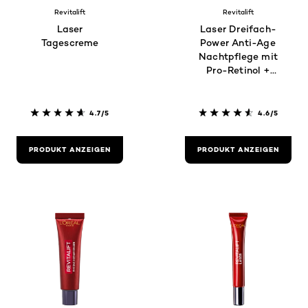
Revitalift
Revitalift
Laser
Laser Dreifach-
Tagescreme
Power Anti-Age
Nachtpflege mit
Pro-Retinol +
Hyaluronsäure +
Vitamin C
4.7/5
4.6/5
PRODUKT ANZEIGEN
PRODUKT ANZEIGEN