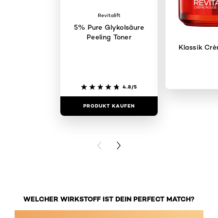
Revitalift
5% Pure Glykolsäure
Peeling Toner
Klassik Cr
4.8/5
PRODUKT KAUFEN
PRODUKT 
PREVIOUS CARD
NEXT CARD
WELCHER WIRKSTOFF IST DEIN PERFECT MATCH?