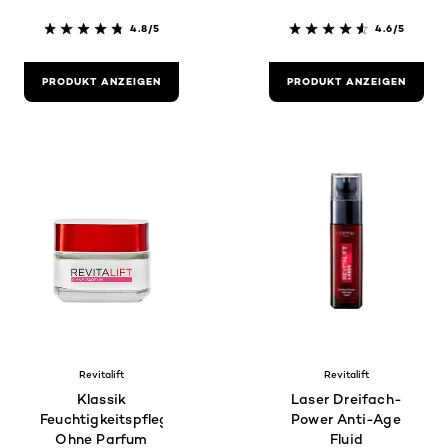
Hyaluronsäure +
Vitamin C
4.8/5
4.6/5
PRODUKT ANZEIGEN
PRODUKT ANZEIGEN
Revitalift
Revitalift
Klassik
Laser Dreifach-
Feuchtigkeitspflege
Power Anti-Age
Ohne Parfum
Fluid