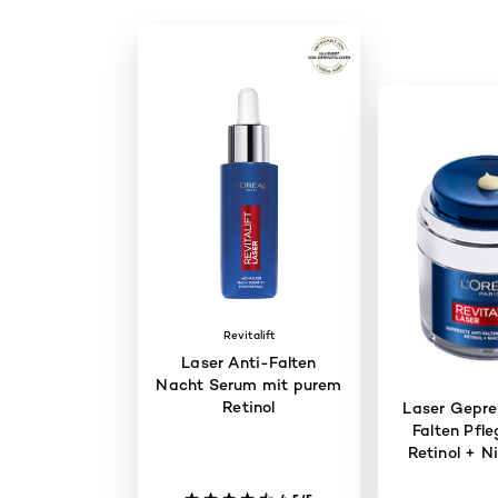
Revitalift
Laser Anti-Falten
Nacht Serum mit purem
Retinol
Laser Gepre
Falten Pfl
Retinol + N