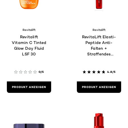
Revitalift
Revitalift
Revitalift
RevitaLift Elasti-
Vitamin C Tinted
Peptide Anti-
Glow Day Fluid
Falten +
LSF 30
Straffendes
Serum
0/5
4.8/5
PRODUKT ANZEIGEN
PRODUKT ANZEIGEN