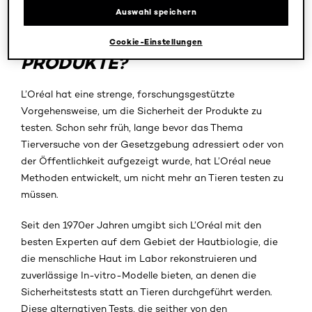
Auswahl speichern
WIE
TESTEN SIE DIE
SICHERHEIT IHRER
Cookie-Einstellungen
PRODUKTE?
L’Oréal hat eine strenge, forschungsgestützte
Vorgehensweise, um die Sicherheit der Produkte zu
testen. Schon sehr früh, lange bevor das Thema
Tierversuche von der Gesetzgebung adressiert oder von
der Öffentlichkeit aufgezeigt wurde, hat L’Oréal neue
Methoden entwickelt, um nicht mehr an Tieren testen zu
müssen.
Seit den 1970er Jahren umgibt sich L’Oréal mit den
besten Experten auf dem Gebiet der Hautbiologie, die
die menschliche Haut im Labor rekonstruieren und
zuverlässige In-vitro-Modelle bieten, an denen die
Sicherheitstests statt an Tieren durchgeführt werden.
Diese alternativen Tests, die seither von den