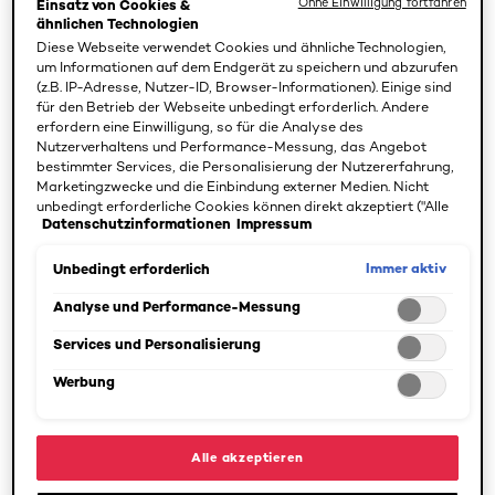
Ohne Einwilligung fortfahren
Einsatz von Cookies &
Paris XI Orsay, einer Ausbildung am Institut de chimie
ähnlichen Technologien
des substances naturelles (ICSN) in Gif-sur-Yvette sowie
Diese Webseite verwendet Cookies und ähnliche Technologien,
einem Studium im Bereich Innovation & Technology
um Informationen auf dem Endgerät zu speichern und abzurufen
(z.B. IP-Adresse, Nutzer-ID, Browser-Informationen). Einige sind
Management verfügt Elisabeth über eine
für den Betrieb der Webseite unbedingt erforderlich. Andere
beeindruckende Ausbildung. Sie ist seit über 17 Jahren in
erfordern eine Einwilligung, so für die Analyse des
der L’Oréal-Gruppe tätig und hat sich zunächst auf die
Nutzerverhaltens und Performance-Messung, das Angebot
Hautpflege in den Chevilly-Larue-Hautpflegelabors
bestimmter Services, die Personalisierung der Nutzererfahrung,
Marketingzwecke und die Einbindung externer Medien. Nicht
spezialisiert. Anschließend wechselte sie in den Bereich
unbedingt erforderliche Cookies können direkt akzeptiert ("Alle
Entwicklung und arbeitete an einer Reihe professioneller
Datenschutzinformationen
Impressum
akzeptieren") oder abgelehnt ("Ohne Einwilligung fortfahren")
ästhetischer Verfahren für Dermatologen. Danach
werden. Individuelle Anpassungen der Einstellungen sind
übernahm Elisabeth die Rolle des Direktors für
ebenfalls möglich und speicherbar ("Auswahl speichern"). Die
Immer aktiv
Unbedingt erforderlich
wissenschaftliche Kommunikation bei Innéov, einem
Auswahl kann jederzeit unter dem Link "Cookie-Einstellungen"
angepasst werden. Für weitere Informationen s. unsere
Analyse und Performance-Messung
Gemeinschaftsunternehmen von L’Oréal und Nestlé, das
Datenschutzinformationen.
sich auf Nahrungsergänzungsmittel für Haut und Haare
Services und Personalisierung
spezialisiert hat, bevor sie 2012 zum internationalen
Werbung
Team von L’Oréal Paris als Global Scientific
Communications Director kam.
Alle akzeptieren