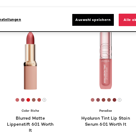
nstellungen
Auswahl speichern
Alle a
37
[Color]: #CA676A
[Color]: #A65462
[Color]: #DB1C23
[Color]: #9B6259
[Color]: #B74E4B
[Color]: #B96F6F
[Color]: #95515
[Color]: #944
[Color]: #
[Color]: 
are available
More shades are available
More s
Color Riche
Paradise
Blurred Matte
Hyaluron Tint Lip Stain
Lippenstift 601 Worth
Serum 601 Worth It
It