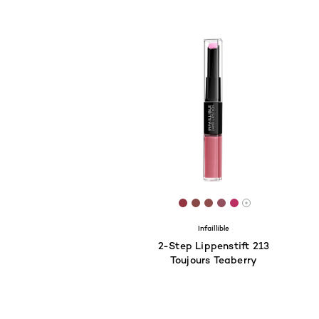
[Color]: #90343F
[Color]: #874946
[Color]: #8E4C4A
[Color]: #924F5D
[Color]: #BB30
More shades 
Infaillible
2-Step Lippenstift 213
Toujours Teaberry