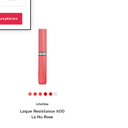
kzeptieren
6
642
965850
#822f31
[Color]: #DC606B
[Color]: #E83636
[Color]: #F44240
[Color]: #CC0200
[Color]: #EB1016
hades are available
More shades are available
Infaillible
Laque Resistance 600
Le Nu Rose