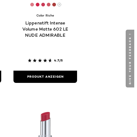
41
0200
C8312A
 #C90101
[Color]: #DC7C86
[Color]: #D02549
[Color]: #c93a56
[Color]: #cf5765
[Color]: #AA3D3A
hades are available
More shades are available
Color Riche
Lippenstift Intense
Volume Matte 602 LE
NUDE ADMIRABLE
GIVE YOUR FEEDBACK !
4.7/5
PRODUKT ANZEIGEN