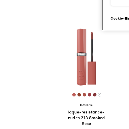
Cookie-Ei
[Color]: #BE615C
[Color]: #92412C
[Color]: #AB5349
[Color]: #9D3C43
[Color]: #8334
More shades 
Infaillible
laque-resistance-
nudes 213 Smoked
Rose