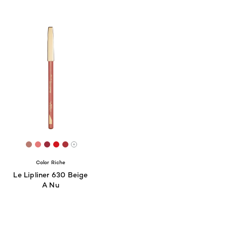
64
[Color]: #b77a6f
[Color]: #e57978
[Color]: #9a2b3c
[Color]: #d2161e
[Color]: #aa3239
are available
More shades are available
Color Riche
Le Lipliner 630 Beige
A Nu