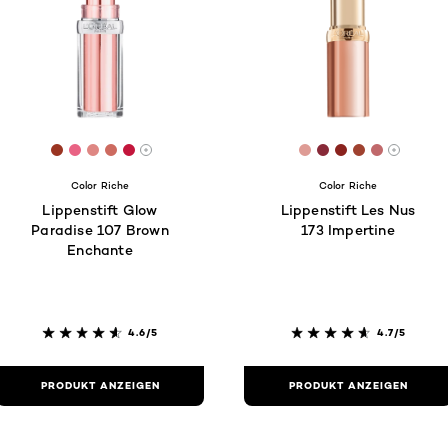
8B
[Color]: #9A3522
[Color]: #E96384
[Color]: #DE8783
[Color]: #CD6B60
[Color]: #C3163C
[Color]: #DE9C95
[Color]: #882A3
[Color]: #8A2
[Color]: #
[Color]:
are available
More shades are available
More s
Color Riche
Color Riche
Lippenstift Glow
Lippenstift Les Nus
Paradise 107 Brown
173 Impertine
Enchante
4.6/5
4.7/5
PRODUKT ANZEIGEN
PRODUKT ANZEIGEN