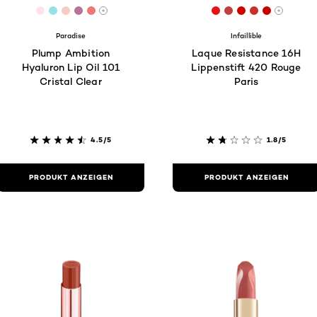
49
[Color]: #FFE3E8
[Color]: #94E1E7
[Color]: #F7CAC4
[Color]: #B9729C
[Color]: #EB7871
[Color]: #EB1016
[Color]: #C040
[Color]: #CC
[Color]: #
[Color]:
are available
More shades are available
More s
Paradise
Infaillible
Plump Ambition
Laque Resistance 16H
Hyaluron Lip Oil 101
Lippenstift 420 Rouge
Cristal Clear
Paris
4.5/5
1.8/5
PRODUKT ANZEIGEN
PRODUKT ANZEIGEN