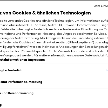
Ohne Einwi
z von Cookies & ähnlichen Technologien
tes Lippen-Make-up am Tage und am Abend eignen sich die 
s. Bereiten Sie als erstes Ihre Lippen mit einem Primer auf d
eite verwendet Cookies und ähnliche Technologien, um Informationen auf
rn und abzurufen (z.B. IP-Adresse, Nutzer-ID, Browser-Informationen). Einige
 um dessen Haltbarkeit zu verlängern und das Erscheinungsbi
r Webseite unbedingt erforderlich. Andere erfordern eine Einwilligung, so fü
ie sich auch für einen Lipliner, der Ihre Lippen optimal kont
rverhaltens und Performance-Messung, das Angebot bestimmter Services, 
rlaufen hindert. Gleichzeitig unterstützen Lipliner, die sich 
ierung der Nutzererfahrung, Marketingzwecke und die Einbindung externer M
rfekte Aussehen Ihres Lippen-Make-ups. Um Ihren Lippen-Lo
erforderliche Cookies können direkt akzeptiert ("Alle akzeptieren") oder ab
s eine breite Auswahl an Lippenstiften bereit, die mit untersc
willigung fortfahren") werden. Individuelle Anpassungen der Einstellungen si
d speicherbar ("Auswahl speichern"). Die Auswahl kann jederzeit unter dem 
 und Finishes aufwarten. Darüber hinaus sind Lipliner und Li
gen" angepasst werden. Für weitere Informationen s. unsere Datenschutzinf
der abgestimmt. Einen betörenden Glanz auf Ihren Lippen 
utzinformationen
Impressum
Lipgloss, der sich sowohl solo als auch auf einem Lippenstift
gt erforderlich
erfektes Lippen-Make-up mit den Produkten von L’Oréal Paris
wunderschöne und langanhaltend geschminkte Looks.
e und Performance-Messung
s und Personalisierung
g