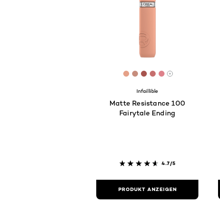
[Color]: #E5A188
[Color]: #C68D7D
[Color]: #A7544E
[Color]: #C66F6E
[Color]: #DE82
More shades 
Infaillible
Matte Resistance 100
Fairytale Ending
4.7/5
PRODUKT ANZEIGEN