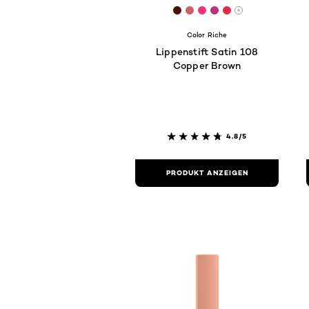
[Color]: #4F0A0A
[Color]: #cc6267
[Color]: #f13479
[Color]: #bf327b
[Color]: #E22B
More shades 
Color Riche
Lippenstift Satin 108
Copper Brown
4.8/5
PRODUKT ANZEIGEN