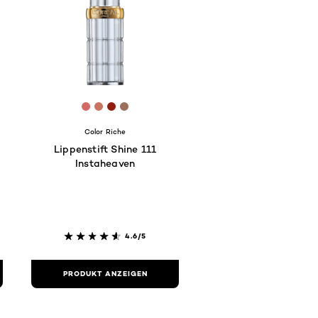
8
31E
9F4230
 #C0696B
[Color]: #D56963
[Color]: #CB7362
[Color]: #911D0D
[Color]: #9C6F5A
hades are available
Color Riche
Lippenstift Shine 111
Instaheaven
4.6/5
PRODUKT ANZEIGEN