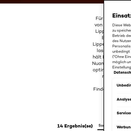
Einsat
Für ein perfek
von L’Oréal Pari
Diese Webs
zu speiche
Lippenstift vor,
Betrieb de
Entscheiden S
des Nutze
Lippenstift am Ve
Personalis
lassen, das pe
unbedingt 
hält L’Oréal Pari
("Ohne Ein
möglich un
Nuancen, Texturen
Einstellun
optimal aufeinan
Datensch
mithilfe von 
Unbedin
Finden Sie Ihr p
Analys
Service
14 Ergebnis(se)
Werbun