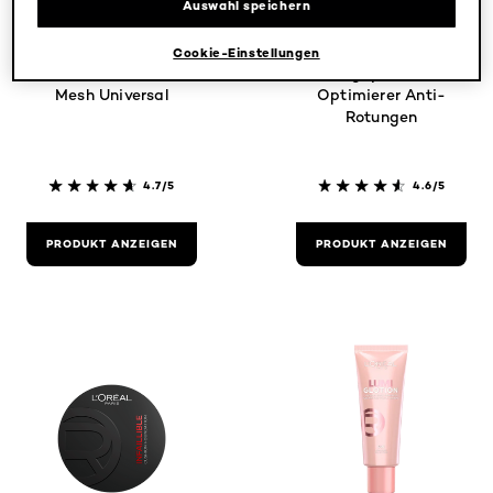
Auswahl speichern
Infaillible
Wake Up and Glow
24H Power Glow
BB-Cream C'est
Cookie-Einstellungen
Loose Powder in
Magique Teint
Mesh Universal
Optimierer Anti-
Rotungen
4.7/5
4.6/5
PRODUKT ANZEIGEN
PRODUKT ANZEIGEN