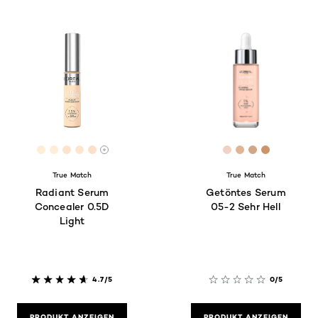
[Color]: #FFEDD5
[Color]: #FFEDD9
[Color]: #FFE3CD
[Color]: #FEE6CE
[Color]: #FDDFC7
[Color]: #F0D2C
[Color]: #E0B
[Color]: #D
[Color]:
More shades are available
True Match
True Match
Radiant Serum
Getöntes Serum
Concealer 0.5D
05-2 Sehr Hell
Light
4.7/5
0/5
PRODUKT ANZEIGEN
PRODUKT ANZEIGEN