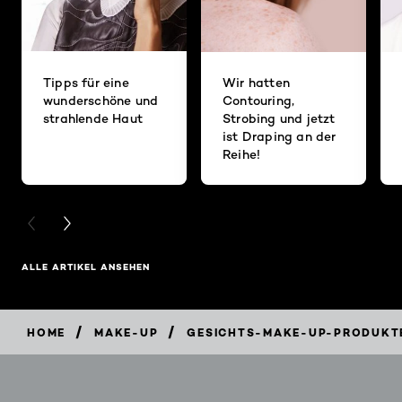
Tipps für eine
Wir hatten
wunderschöne und
Contouring,
strahlende Haut
Strobing und jetzt
ist Draping an der
Reihe!
PREVIOUS CARD
NEXT CARD
ALLE ARTIKEL ANSEHEN
/
/
HOME
MAKE-UP
GESICHTS-MAKE-UP-PRODUKT