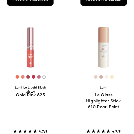
[Color]: #F0725D
[Color]: #E78979
[Color]: #B04658
[Color]: #C23048
[Color]: #C37384
[Color]: #E7D2C
[Color]: #D4
[Color]: #
[Color]:
More shades are available
Lumi Le Liquid Blush
Lumi
Glowy
Gold Pink 625
Le Glass
Highlighter Stick
610 Pearl Eclat
4.7/5
4.7/5