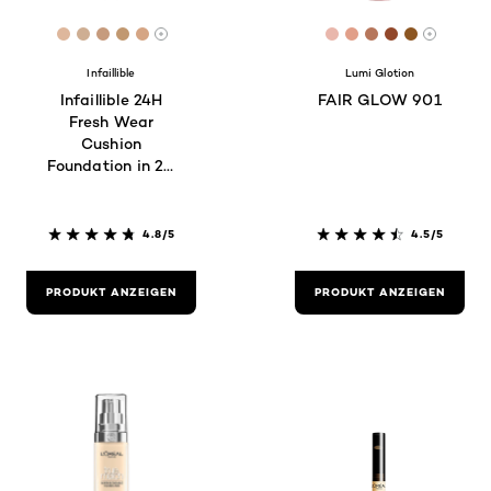
[Color]: #deb79c
[Color]: #ceae93
[Color]: #c69b7d
[Color]: #c19870
[Color]: #d5a584
[Color]: #E9B7AC
[Color]: #E19F8
[Color]: #B67
[Color]: #9
[Color]:
More shades are available
More sh
Infaillible
Lumi Glotion
Infaillible 24H
FAIR GLOW 901
Fresh Wear
Cushion
Foundation in 20
Cool
4.8/5
4.5/5
PRODUKT ANZEIGEN
PRODUKT ANZEIGEN