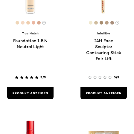
[Color]: #EFD6B8
[Color]: #F4D9C4
[Color]: #EFCEAF
[Color]: #EBB7A1
[Color]: #D9A890
[Color]: #f0e9cf
[Color]: #cfbc9e
[Color]: #a78
[Color]: #b
[Color]:
More shades are available
More sh
True Match
Infaillible
Foundation 1.5.N
24H Face
Neutral Light
Sculptor
Contouring Stick
Fair Lift
5/5
0/5
PRODUKT ANZEIGEN
PRODUKT ANZEIGEN