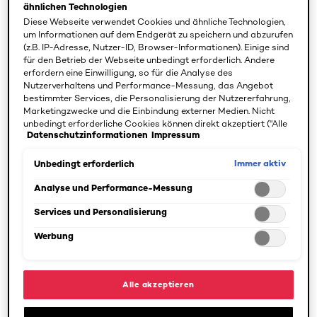
Hyaluron Tinted
Bronze Le Stick
ähnlichen Technologien
Balm
Soleil 100
Diese Webseite verwendet Cookies und ähnliche Technologien,
feuchtigkeitsspendendes
Sunkissed Rose
um Informationen auf dem Endgerät zu speichern und abzurufen
Make-up 1 Very
(z.B. IP-Adresse, Nutzer-ID, Browser-Informationen). Einige sind
Light
für den Betrieb der Webseite unbedingt erforderlich. Andere
erfordern eine Einwilligung, so für die Analyse des
Nutzerverhaltens und Performance-Messung, das Angebot
4.7/5
4.7/5
bestimmter Services, die Personalisierung der Nutzererfahrung,
Marketingzwecke und die Einbindung externer Medien. Nicht
unbedingt erforderliche Cookies können direkt akzeptiert ("Alle
PRODUKT ANZEIGEN
PRODUKT ANZEIGEN
Datenschutzinformationen
Impressum
akzeptieren") oder abgelehnt ("Ohne Einwilligung fortfahren")
werden. Individuelle Anpassungen der Einstellungen sind
ebenfalls möglich und speicherbar ("Auswahl speichern"). Die
Immer aktiv
Unbedingt erforderlich
Auswahl kann jederzeit unter dem Link "Cookie-Einstellungen"
angepasst werden. Für weitere Informationen s. unsere
Analyse und Performance-Messung
Datenschutzinformationen.
Services und Personalisierung
Werbung
Alle akzeptieren
[Color]: #dcb090
[Color]: #c89169