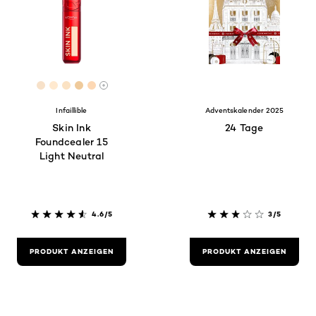
[Color]: #F7E1C9
[Color]: #FFE9CF
[Color]: #FBE2C3
[Color]: #EFCA9B
[Color]: #FDD8B4
More shades are available
Infaillible
Adventskalender 2025
Skin Ink
24 Tage
Foundcealer 15
Light Neutral
4.6/5
3/5
PRODUKT ANZEIGEN
PRODUKT ANZEIGEN