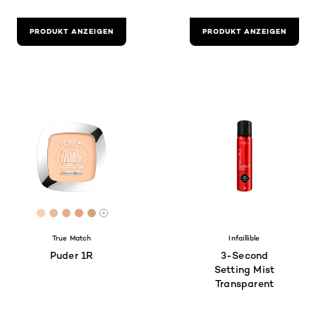
PRODUKT ANZEIGEN
PRODUKT ANZEIGEN
[Color]: #FCCEAD
[Color]: #E7BC9A
[Color]: #DDB38D
[Color]: #E4A187
[Color]: #D1A686
More shades are available
True Match
Infaillible
Puder 1R
3-Second
Setting Mist
Transparent