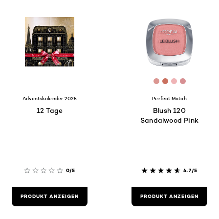
[Color]: #DB979
[Color]: #CA7
[Color]: #e
[Color]:
Adventskalender 2025
Perfect Match
12 Tage
Blush 120
Sandalwood Pink
0/5
4.7/5
PRODUKT ANZEIGEN
PRODUKT ANZEIGEN