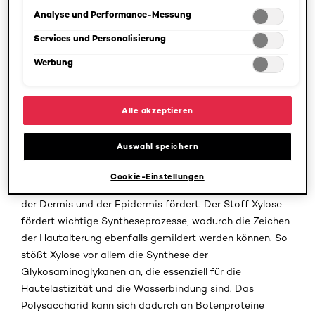
Auswahl kann jederzeit unter dem Link "Cookie-Einstellungen"
verarbeitet, welches umweltfreundlich und biologisch
angepasst werden. Für weitere Informationen s. unsere
Analyse und Performance-Messung
Datenschutzinformationen.
abbaubar ist. Pro-Xylane wird als grünes Chemieprodukt
Services und Personalisierung
bezeichnet, das besonders in Anti-Aging Produkten
wahre Wunder bewirkt.
Werbung
Die Haut verändert im Laufe der Zeit zunehmend ihre
Struktur und verliert an wichtigen elastischen Fasern.
Alle akzeptieren
Zudem kommt es zu einer Zunahme an
Wassereinlagerung zwischen den einzelnen
Auswahl speichern
Hautschichten, was zu einem Rückgang an Kollagen in
der Haut führt. Pro-Xylane strafft Konturen und mildert
Cookie-Einstellungen
Falten, indem es den Zusammenhalt der Zellen zwischen
der Dermis und der Epidermis fördert. Der Stoff Xylose
fördert wichtige Syntheseprozesse, wodurch die Zeichen
der Hautalterung ebenfalls gemildert werden können. So
stößt Xylose vor allem die Synthese der
Glykosaminoglykanen an, die essenziell für die
Hautelastizität und die Wasserbindung sind. Das
Polysaccharid kann sich dadurch an Botenproteine