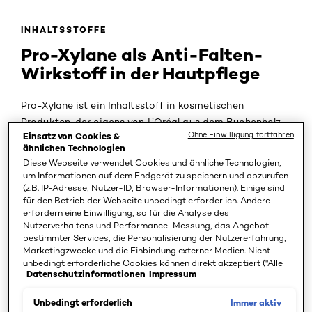
INHALTSSTOFFE
Pro-Xylane als Anti-Falten-
Wirkstoff in der Hautpflege
Pro-Xylane ist ein Inhaltsstoff in kosmetischen
Produkten, der eigens von L’Oréal aus dem Buchenholz
Ohne Einwilligung fortfahren
Einsatz von Cookies &
gewonnen wird. Dank der Förderung des
ähnlichen Technologien
Zellzusammenhalts und der Kollagenproduktion lässt
Diese Webseite verwendet Cookies und ähnliche Technologien,
Pro-Xylane die Haut wieder straff und elastisch
um Informationen auf dem Endgerät zu speichern und abzurufen
(z.B. IP-Adresse, Nutzer-ID, Browser-Informationen). Einige sind
aussehen.
für den Betrieb der Webseite unbedingt erforderlich. Andere
erfordern eine Einwilligung, so für die Analyse des
Nutzerverhaltens und Performance-Messung, das Angebot
bestimmter Services, die Personalisierung der Nutzererfahrung,
Pro-Xylane ist ein Inhaltsstoff in der Kosmetikbranche,
Marketingzwecke und die Einbindung externer Medien. Nicht
der eigens von L’Oréal hergestellt wird. Das Molekül
unbedingt erforderliche Cookies können direkt akzeptiert ("Alle
besteht aus natürlicher Xylose, eine Zuckerart aus west-
Datenschutzinformationen
Impressum
akzeptieren") oder abgelehnt ("Ohne Einwilligung fortfahren")
werden. Individuelle Anpassungen der Einstellungen sind
europäischem Buchenholz. Dieses Buchenholz wird
ebenfalls möglich und speicherbar ("Auswahl speichern"). Die
Immer aktiv
Unbedingt erforderlich
innerhalb eines Syntheseprozesses weiter zu Pro-Xylane