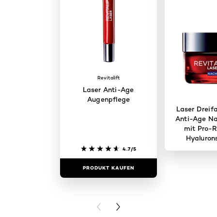
Revitalift
Laser Anti-Age
Augenpflege
Laser Dreif
Anti-Age Na
mit Pro-R
Hyaluron
Vitam
4.7/5
PRODUKT KAUFEN
PRODUKT 
PREVIOUS CARD
NEXT CARD