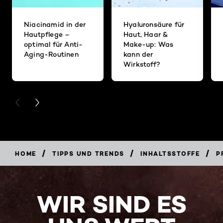
Niacinamid in der
Hyaluronsäure für
Hautpflege –
Haut, Haar &
optimal für Anti-
Make-up: Was
Aging-Routinen
kann der
Wirkstoff?
PREVIOUS CARD
NEXT CARD
/
/
/
HOME
TIPPS UND TRENDS
INHALTSSTOFFE
P
WIR SIND ES