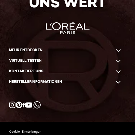
UNS WERT
MEHR ENTDECKEN
VIRTUELL TESTEN
KONTAKTIERE UNS
HERSTELLERINFORMATIONEN
Facebook
YouTube
Instagram
Pinterest
WhatsApp
Cookie-Einstellungen