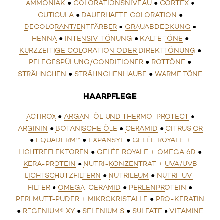
AMMONIAK
●
COLORATIONSNIVEAU
●
CORTEX
●
CUTICULA
●
DAUERHAFTE COLORATION
●
DECOLORANT/ENTFÄRBER
●
GRAUABDECKUNG
●
HENNA
●
INTENSIV-TÖNUNG
●
KALTE TÖNE
●
KURZZEITIGE COLORATION ODER DIREKTTÖNUNG
●
PFLEGESPÜLUNG/CONDITIONER
●
ROTTÖNE
●
STRÄHNCHEN
●
STRÄHNCHENHAUBE
●
WARME TÖNE
HAARPFLEGE
ACTIROX
●
ARGAN-ÖL UND THERMO-PROTECT
●
ARGININ
●
BOTANISCHE ÖLE
●
CERAMID
●
CITRUS CR
●
EQUADERM™
●
EXPANSYL
●
GELÉE ROYALE +
LICHTREFLEKTOREN
●
GELÉE ROYALE + OMEGA 6D
●
KERA-PROTEIN
●
NUTRI-KONZENTRAT + UVA/UVB
LICHTSCHUTZFILTERN
●
NUTRILEUM
●
NUTRI-UV-
FILTER
●
OMEGA-CERAMID
●
PERLENPROTEIN
●
PERLMUTT-PUDER + MIKROKRISTALLE
●
PRO-KERATIN
●
REGENIUM® XY
●
SELENIUM S
●
SULFATE
●
VITAMINE