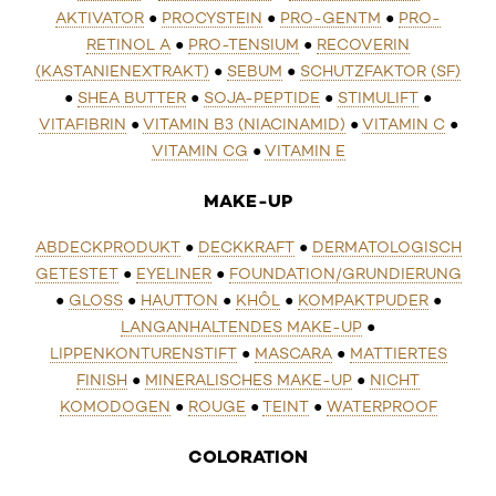
AKTIVATOR
●
PROCYSTEIN
●
PRO-GENTM
●
PRO-
RETINOL A
●
PRO-TENSIUM
●
RECOVERIN
(KASTANIENEXTRAKT)
●
SEBUM
●
SCHUTZFAKTOR (SF)
●
SHEA BUTTER
●
SOJA-PEPTIDE
●
STIMULIFT
●
VITAFIBRIN
●
VITAMIN B3 (NIACINAMID)
●
VITAMIN C
●
VITAMIN CG
●
VITAMIN E
MAKE-UP
ABDECKPRODUKT
●
DECKKRAFT
●
DERMATOLOGISCH
GETESTET
●
EYELINER
●
FOUNDATION/GRUNDIERUNG
●
GLOSS
●
HAUTTON
●
KHÔL
●
KOMPAKTPUDER
●
LANGANHALTENDES MAKE-UP
●
LIPPENKONTURENSTIFT
●
MASCARA
●
MATTIERTES
FINISH
●
MINERALISCHES MAKE-UP
●
NICHT
KOMODOGEN
●
ROUGE
●
TEINT
●
WATERPROOF
COLORATION