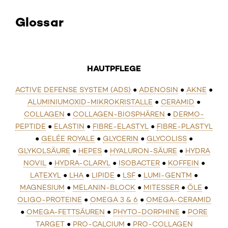
Glossar
HAUTPFLEGE
ACTIVE DEFENSE SYSTEM (ADS)
●
ADENOSIN
●
AKNE
●
ALUMINIUMOXID-MIKROKRISTALLE
●
CERAMID
●
COLLAGEN
●
COLLAGEN-BIOSPHÄREN
●
DERMO-
PEPTIDE
●
ELASTIN
●
FIBRE-ELASTYL
●
FIBRE-PLASTYL
●
GELÉE ROYALE
●
GLYCERIN
●
GLYCOLISS
●
GLYKOLSÄURE
●
HEPES
●
HYALURON-SÄURE
●
HYDRA
NOVIL
●
HYDRA-CLARYL
●
ISOBACTER
●
KOFFEIN
●
LATEXYL
●
LHA
●
LIPIDE
●
LSF
●
LUMI-GENTM
●
MAGNESIUM
●
MELANIN-BLOCK
●
MITESSER
●
ÖLE
●
OLIGO-PROTEINE
●
OMEGA 3 & 6
●
OMEGA-CERAMID
●
OMEGA-FETTSÄUREN
●
PHYTO-DORPHINE
●
PORE
TARGET
●
PRO-CALCIUM
●
PRO-COLLAGEN