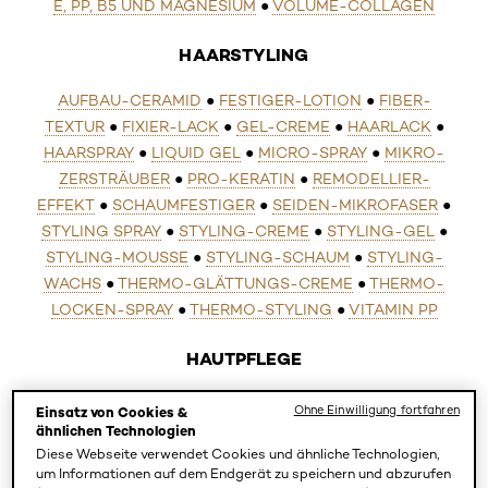
E, PP, B5 UND MAGNESIUM
●
VOLUME-COLLAGEN
HAARSTYLING
AUFBAU-CERAMID
●
FESTIGER-LOTION
●
FIBER-
TEXTUR
●
FIXIER-LACK
●
GEL-CREME
●
HAARLACK
●
HAARSPRAY
●
LIQUID GEL
●
MICRO-SPRAY
●
MIKRO-
ZERSTRÄUBER
●
PRO-KERATIN
●
REMODELLIER-
EFFEKT
●
SCHAUMFESTIGER
●
SEIDEN-MIKROFASER
●
STYLING SPRAY
●
STYLING-CREME
●
STYLING-GEL
●
STYLING-MOUSSE
●
STYLING-SCHAUM
●
STYLING-
WACHS
●
THERMO-GLÄTTUNGS-CREME
●
THERMO-
LOCKEN-SPRAY
●
THERMO-STYLING
●
VITAMIN PP
HAUTPFLEGE
Active Defense System
Ohne Einwilligung fortfahren
Einsatz von Cookies &
(ADS)
ähnlichen Technologien
Diese Webseite verwendet Cookies und ähnliche Technologien,
um Informationen auf dem Endgerät zu speichern und abzurufen
Leistungsfähiger Aktivwirkstoffkomplex, der der Haut