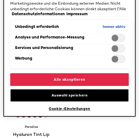
Marketingzwecke und die Einbindung externer Medien. Nicht
unbedingt erforderliche Cookies können direkt akzeptiert ("Alle
Datenschutzinformationen
Impressum
akzeptieren") oder abgelehnt ("Ohne Einwilligung fortfahren")
BEDÜRFNISSE
werden. Individuelle Anpassungen der Einstellungen sind
SPEZIFIZIEREN
ebenfalls möglich und speicherbar ("Auswahl speichern"). Die
Immer aktiv
Unbedingt erforderlich
Auswahl kann jederzeit unter dem Link "Cookie-Einstellungen"
1 Ergebnis(se)
angepasst werden. Für weitere Informationen s. unsere
Analyse und Performance-Messung
Datenschutzinformationen.
Services und Personalisierung
Werbung
Alle akzeptieren
Auswahl speichern
Cookie-Einstellungen
[Color]: #B96F6F
[Color]: #955156
[Color]: #944642
[Color]: #965850
[Color]: #822f31
More shades are available
Paradise
Hyaluron Tint Lip