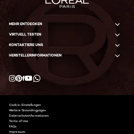
MEHR ENTDECKEN
VIRTUELL TESTEN
KONTAKTIERE UNS
HERSTELLERINFORMATIONEN
Facebook
YouTube
Instagram
Pinterest
WhatsApp
Cookie-Einstellungen
Weitere Groundingpages
Datenschutzinformationen
Terms of Use
FAQs
Impressum