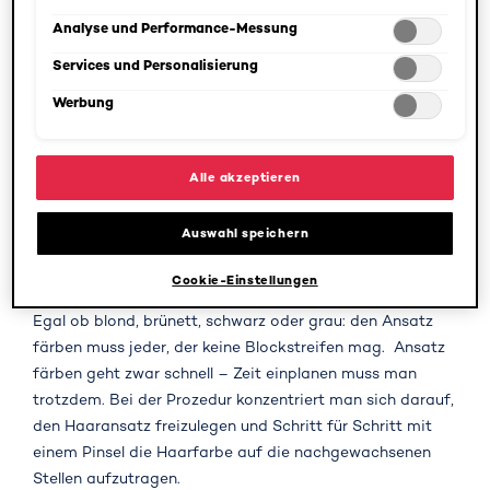
Auswahl kann jederzeit unter dem Link "Cookie-Einstellungen"
Stetiges Nachfärben ist unvermeidbar
angepasst werden. Für weitere Informationen s. unsere
Analyse und Performance-Messung
Datenschutzinformationen.
Bedenkt man, dass Haare durchschnittlich mehr als einen
Services und Personalisierung
Zentimeter im Zeitraum von vier Wochen wachsen, wird
Werbung
klar, dass man monatlich kleine Korrekturarbeiten
machen muss, gerade bei grauen Haaren. Aber mit
hochgekrempelten Ärmeln und den richtigen Hilfsmitteln
Alle akzeptieren
geht das Ansatz färben garantiert ohne große
Umstände- für einen mühelosen, frischen Look!
Auswahl speichern
Wann man seinen Ansatz färben sollte
Cookie-Einstellungen
Egal ob blond, brünett, schwarz oder grau: den Ansatz
färben muss jeder, der keine Blockstreifen mag. Ansatz
färben geht zwar schnell – Zeit einplanen muss man
trotzdem. Bei der Prozedur konzentriert man sich darauf,
den Haaransatz freizulegen und Schritt für Schritt mit
einem Pinsel die Haarfarbe auf die nachgewachsenen
Stellen aufzutragen.