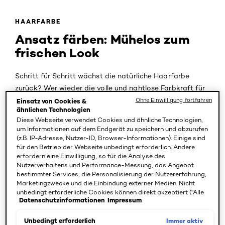
HAARFARBE
Ansatz färben: Mühelos zum
frischen Look
Schritt für Schritt wächst die natürliche Haarfarbe
zurück? Wer wieder die volle und nahtlose Farbkraft für
seinen Look will, kann sich unkompliziert selbst den
Ohne Einwilligung fortfahren
Einsatz von Cookies &
ähnlichen Technologien
Ansatz färben. Das schont das Haar – und die Nerven.
Diese Webseite verwendet Cookies und ähnliche Technologien,
Normalerweise freuen wir uns darüber, wenn das Haar
um Informationen auf dem Endgerät zu speichern und abzurufen
wächst – außer natürlich dann, wenn Farbe im Spiel ist.
(z.B. IP-Adresse, Nutzer-ID, Browser-Informationen). Einige sind
für den Betrieb der Webseite unbedingt erforderlich. Andere
Den ganzen Kopf zu behandeln kann auf Dauer Haut
erfordern eine Einwilligung, so für die Analyse des
und Haare belasten. Die Lösung: Nur den Ansatz färben.
Nutzerverhaltens und Performance-Messung, das Angebot
Das muss man nicht zwingend vom Profi machen
bestimmter Services, die Personalisierung der Nutzererfahrung,
Marketingzwecke und die Einbindung externer Medien. Nicht
lassen, denn das geht auch problemlos zu Hause. Und
unbedingt erforderliche Cookies können direkt akzeptiert ("Alle
zwar so schnell, unkompliziert und schonend, dass man
Datenschutzinformationen
Impressum
akzeptieren") oder abgelehnt ("Ohne Einwilligung fortfahren")
die Anwendungen regelmäßig wiederholen kann.
werden. Individuelle Anpassungen der Einstellungen sind
ebenfalls möglich und speicherbar ("Auswahl speichern"). Die
Immer aktiv
Unbedingt erforderlich