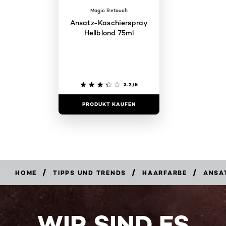
Magic Retouch
Ansatz-Kaschierspray
Hellblond 75ml
3.2/5
PRODUKT KAUFEN
/
/
/
HOME
TIPPS UND TRENDS
HAARFARBE
ANSA
WIR SIND ES