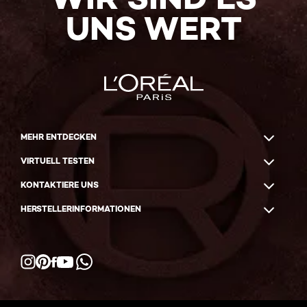
UNS WERT
MEHR ENTDECKEN
VIRTUELL TESTEN
KONTAKTIERE UNS
HERSTELLERINFORMATIONEN
Facebook
YouTube
Instagram
Pinterest
WhatsApp