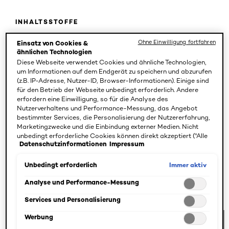
INHALTSSTOFFE
Geraniumöl
Ohne Einwilligung fortfahren
Einsatz von Cookies &
ähnlichen Technologien
Diese Webseite verwendet Cookies und ähnliche Technologien,
Das ätherische Öl der Geranienblätter verleiht Seifen,
um Informationen auf dem Endgerät zu speichern und abzurufen
Badezusätzen, Massageölen und Parfums einen zarten
(z.B. IP-Adresse, Nutzer-ID, Browser-Informationen). Einige sind
Rosenduft. Gleichzeitig überzeugt Geraniumöl mit vielen
für den Betrieb der Webseite unbedingt erforderlich. Andere
erfordern eine Einwilligung, so für die Analyse des
positiven Eigenschaften: Es wirkt antiseptisch und
Nutzerverhaltens und Performance-Messung, das Angebot
entzündungslindernd, hilft dabei, das Erscheinungsbild
bestimmter Services, die Personalisierung der Nutzererfahrung,
von Narben zu verbessern und eignet sich zur Pflege von
Marketingzwecke und die Einbindung externer Medien. Nicht
unbedingt erforderliche Cookies können direkt akzeptiert ("Alle
zu Akne neigender Haut.
Datenschutzinformationen
Impressum
akzeptieren") oder abgelehnt ("Ohne Einwilligung fortfahren")
werden. Individuelle Anpassungen der Einstellungen sind
ebenfalls möglich und speicherbar ("Auswahl speichern"). Die
Immer aktiv
Unbedingt erforderlich
Auswahl kann jederzeit unter dem Link "Cookie-Einstellungen"
Das Geraniumöl wird aus der Geranie gewonnen. Dabei
angepasst werden. Für weitere Informationen s. unsere
Analyse und Performance-Messung
werden jedoch keine beliebigen Geranienpflanzen
Datenschutzinformationen.
verwertet. Als besonders hautfreundlich haben sich zwei
Services und Personalisierung
Arten hervorgetan: Pelargonium odorantissimi und
Werbung
Pelargonium graveolens. Durch seine vielfältigen