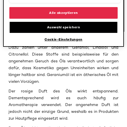
GIVE YOUR FEEDBACK !
Wirkungen wird Geraniumöl in der Kosmetik verwendet.
In den Inhaltsstoffen wird die genaue Pflanzenart in
Alle akzeptieren
vielen Fällen angegeben. Im
Botanicals Rose & Geranie
Farbglanz Shampoo
ist beispielsweise „Pelargonium
Auswahl speichern
graveolens flower oil“ enthalten.
Cookie-Einstellungen
Geraniumöl selbst bietet viele verschiedene Wirkstoffe.
Dazu zählen unter anderem Geraniol, Linalool und
Citronellol. Diese Stoffe sind beispielsweise für den
angenehmen Geruch des Öls verantwortlich und sorgen
dafür, dass Kosmetika gegen Unreinheiten wirken und
länger haltbar sind. Geraniumöl ist ein ätherisches Öl mit
vielen Vorzügen.
Der rosige Duft des Öls wirkt entspannend.
Dementsprechend wird es auch häufig zur
Aromatherapie verwendet. Der angenehme Duft ist
jedoch nicht der einzige Grund, weshalb es in Produkten
zur Hautpflege eingesetzt wird.