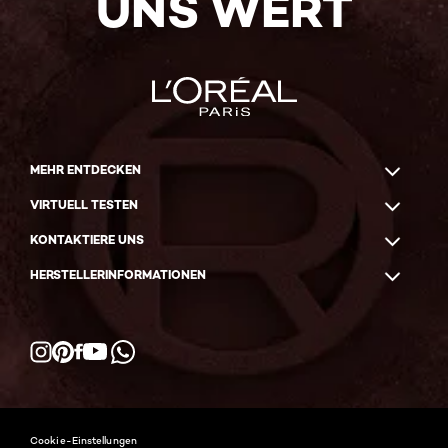
UNS WERT
MEHR ENTDECKEN
VIRTUELL TESTEN
KONTAKTIERE UNS
HERSTELLERINFORMATIONEN
Facebook
YouTube
Instagram
Pinterest
WhatsApp
Cookie-Einstellungen