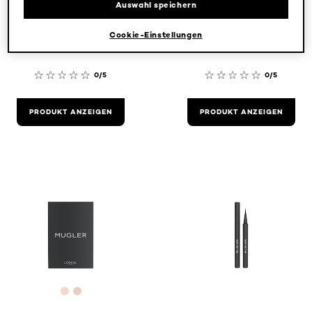
Cushion
Radiance Stick
Auswahl speichern
Foundation 1
Crystal
Cookie-Einstellungen
0/5
0/5
PRODUKT ANZEIGEN
PRODUKT ANZEIGEN
[Color]: #f6d7c3
[Color]: #e8cebd