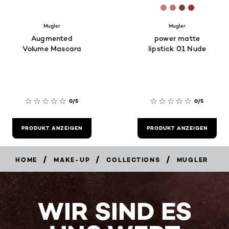
[Color]: #C17B7
[Color]: #C07
[Color]: #7
[Color]: 
Mugler
Mugler
Augmented
power matte
Volume Mascara
lipstick 01 Nude
0/5
0/5
PRODUKT ANZEIGEN
PRODUKT ANZEIGEN
/
/
/
HOME
MAKE-UP
COLLECTIONS
MUGLER
WIR SIND ES