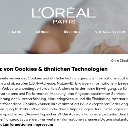
HAARE
MÄNNER
ÜBER UNS
VIRTUELL TESTEN
Ohne Einwi
z von Cookies & ähnlichen Technologien
eite verwendet Cookies und ähnliche Technologien, um Informationen auf
rn und abzurufen (z.B. IP-Adresse, Nutzer-ID, Browser-Informationen). Einige
r Webseite unbedingt erforderlich. Andere erfordern eine Einwilligung, so fü
rverhaltens und Performance-Messung, das Angebot bestimmter Services, 
ierung der Nutzererfahrung, Marketingzwecke und die Einbindung externer M
erforderliche Cookies können direkt akzeptiert ("Alle akzeptieren") oder ab
willigung fortfahren") werden. Individuelle Anpassungen der Einstellungen si
HYALURON EXPERTE
d speicherbar ("Auswahl speichern"). Die Auswahl kann jederzeit unter dem 
gen" angepasst werden. Für weitere Informationen s. unsere Datenschutzinf
utzinformationen
Impressum