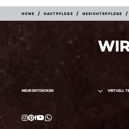
/
/
/
HOME
HAUTPFLEGE
GESICHTSPFLEGE
WIR
MEHR ENTDECKEN
VIRTUELL T
Facebook
YouTube
Instagram
Pinterest
WhatsApp