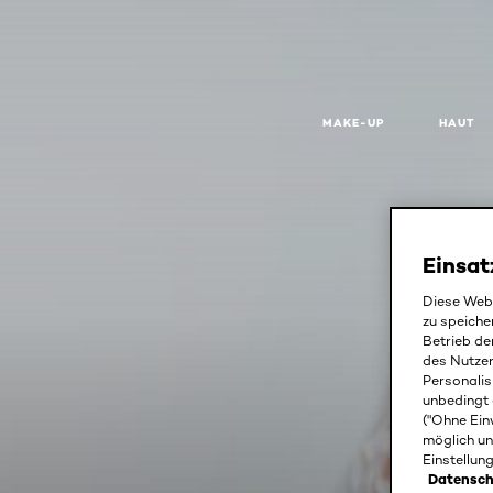
MAKE-UP
HAUT
Einsat
Diese Webs
zu speiche
Betrieb de
des Nutze
Personalis
unbedingt 
("Ohne Ein
möglich un
Einstellun
Datensch