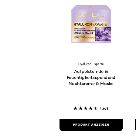
Hyaluron Experte
Aufpolsternde &
Feuchtigkeitsspendende
Nachtcreme & Maske
4.6/5
PRODUKT ANZEIGEN