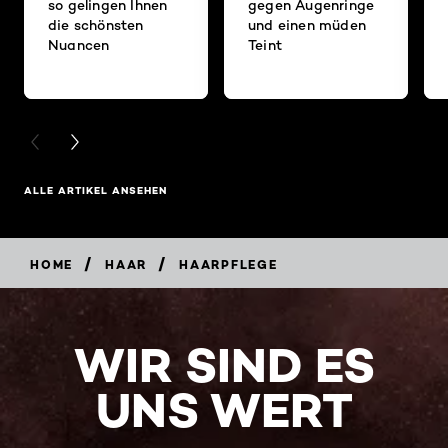
so gelingen Ihnen
gegen Augenringe
die schönsten
und einen müden
Nuancen
Teint
PREVIOUS CARD
NEXT CARD
ALLE ARTIKEL ANSEHEN
/
/
HOME
HAAR
HAARPFLEGE
WIR SIND ES
UNS WERT