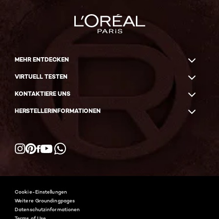
MEHR ENTDECKEN
VIRTUELL TESTEN
KONTAKTIERE UNS
HERSTELLERINFORMATIONEN
Facebook
YouTube
Instagram
Pinterest
WhatsApp
Cookie-Einstellungen
Weitere Groundingpages
Datenschutzinformationen
Terms of Use