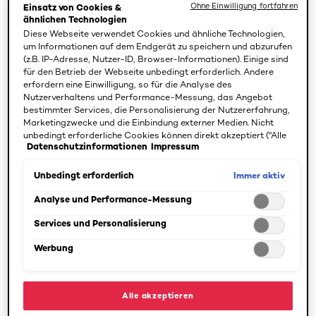
Ohne Einwilligung fortfahren
Einsatz von Cookies &
ähnlichen Technologien
BEDÜRFNISSE
Diese Webseite verwendet Cookies und ähnliche Technologien,
SPEZIFIZIEREN (1)
um Informationen auf dem Endgerät zu speichern und abzurufen
(z.B. IP-Adresse, Nutzer-ID, Browser-Informationen). Einige sind
4 Ergebnis(se)
für den Betrieb der Webseite unbedingt erforderlich. Andere
erfordern eine Einwilligung, so für die Analyse des
Nutzerverhaltens und Performance-Messung, das Angebot
bestimmter Services, die Personalisierung der Nutzererfahrung,
Marketingzwecke und die Einbindung externer Medien. Nicht
unbedingt erforderliche Cookies können direkt akzeptiert ("Alle
Datenschutzinformationen
Impressum
akzeptieren") oder abgelehnt ("Ohne Einwilligung fortfahren")
werden. Individuelle Anpassungen der Einstellungen sind
ebenfalls möglich und speicherbar ("Auswahl speichern"). Die
Immer aktiv
Unbedingt erforderlich
Auswahl kann jederzeit unter dem Link "Cookie-Einstellungen"
angepasst werden. Für weitere Informationen s. unsere
Analyse und Performance-Messung
Datenschutzinformationen.
Services und Personalisierung
[Color]: #FFB555
[Color]: #FFB555
[Color]: #E64
[Color]: #E
Werbung
Elvital
Elvital
Anti-Haarbruch
Anti-Haarbruch
Alle akzeptieren
Shampoo
Spülung