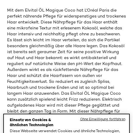
Mit dem Elvital ÖL Magique Coco hat L'Oréal Paris die
perfekt nährende Pflege für widerspenstiges und trockenes
Haar entwickelt. Diese Nährpflege für das Haar enthält
eine mikrofeine Textur mit erlesenem Kokosöl, welche das
Haar intensiv und reichhaltig pflegt ohne zu beschweren.
Es lässt sich leicht im Haar verteilen, da sich die Partikel
besonders gleichmäßig über alle Haare legen. Das Kokosöl
ist bereits seit geraumer Zeit für seine positive Wirkung
auf Haut und Haar bekannt: es wirkt antibakteriell und
reguliert auf natürliche Weise den pH-Wert der Kopfhaut.
Außerdem wirkt es als rückfettende Nährpflege für das
Haar und schützt die Haarfasern von außen vor
Feuchtigkeitsverlust. So reduziert es zugleich Spliss,
Haarbruch und trockene Enden und ist so optimal bei
langem Haar anzuwenden. Das Elvital ÖL Magique Coco
kann zusätzlich spielend leicht Frizz reduzieren. Elektrisch
aufgeladenes Haar wird mit dieser Pflege geglättet und
bleibt den ganzen Tag in Form. Mit dieser Nährpflege für
das Haar wird es gekräftigt und es bleibt dauerhaft
Ohne Einwilligung fortfahren
Einsatz von Cookies &
widerstandsfähig. Sie können die Nährpflege für eine
ähnlichen Technologien
verbesserte Kämmbarkeit direkt nach der Haarwäsche vor
Diese Webseite verwendet Cookies und ähnliche Technologien,