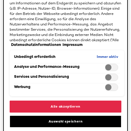
dem Styling nutzen oder abends in größerer Menge als
um Informationen auf dem Endgerät zu speichern und abzurufen
Haarkur auftragen. Ebenso kann es vor der Haarwäsche
(z.B. IP-Adresse, Nutzer-ID, Browser-Informationen). Einige sind
das Haar vor der Austrocknung schützen. Das Ergebnis
für den Betrieb der Webseite unbedingt erforderlich. Andere
erfordern eine Einwilligung, so für die Analyse des
nach jeder Anwendung ist eine außergewöhnliche
Nutzerverhaltens und Performance-Messung, das Angebot
Geschmeidigkeit, seidige Leichtigkeit und Glanz.
bestimmter Services, die Personalisierung der Nutzererfahrung,
Marketingzwecke und die Einbindung externer Medien. Nicht
unbedingt erforderliche Cookies können direkt akzeptiert ("Alle
Datenschutzinformationen
Impressum
BEDÜRFNISSE
akzeptieren") oder abgelehnt ("Ohne Einwilligung fortfahren")
SPEZIFIZIEREN
werden. Individuelle Anpassungen der Einstellungen sind
ebenfalls möglich und speicherbar ("Auswahl speichern"). Die
Immer aktiv
Unbedingt erforderlich
Auswahl kann jederzeit unter dem Link "Cookie-Einstellungen"
1 Ergebnis(se)
angepasst werden. Für weitere Informationen s. unsere
Analyse und Performance-Messung
Datenschutzinformationen.
Services und Personalisierung
Werbung
Alle akzeptieren
Auswahl speichern