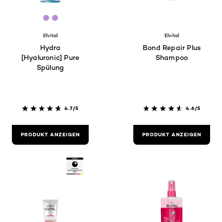
[Color]: #b78ed5
[Color]: #b78ed5
Elvital
Elvital
Hydra
Bond Repair Plus
[Hyaluronic] Pure
Shampoo
Spülung
4.7/5
4.6/5
PRODUKT ANZEIGEN
PRODUKT ANZEIGEN