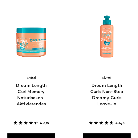
Elvital
Elvital
Dream Length
Dream Length
Curl Memory
Curls Non-Stop
Naturlocken-
Dreamy Curls
Aktivierendes
Leave-in
Gel
4.6/5
4.6/5