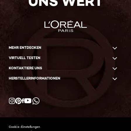
UNS WERT
MEHR ENTDECKEN
VIRTUELL TESTEN
KONTAKTIERE UNS
HERSTELLERINFORMATIONEN
Facebook
YouTube
Instagram
Pinterest
WhatsApp
Cookie-Einstellungen