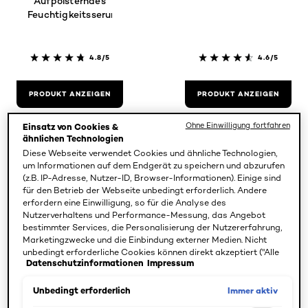
Aufpolsterndes
Feuchtigkeitsserum
4.8/5
4.6/5
PRODUKT ANZEIGEN
PRODUKT ANZEIGEN
Ohne Einwilligung fortfahren
Einsatz von Cookies &
ähnlichen Technologien
Diese Webseite verwendet Cookies und ähnliche Technologien,
um Informationen auf dem Endgerät zu speichern und abzurufen
(z.B. IP-Adresse, Nutzer-ID, Browser-Informationen). Einige sind
für den Betrieb der Webseite unbedingt erforderlich. Andere
erfordern eine Einwilligung, so für die Analyse des
Nutzerverhaltens und Performance-Messung, das Angebot
bestimmter Services, die Personalisierung der Nutzererfahrung,
Marketingzwecke und die Einbindung externer Medien. Nicht
unbedingt erforderliche Cookies können direkt akzeptiert ("Alle
Datenschutzinformationen
Impressum
akzeptieren") oder abgelehnt ("Ohne Einwilligung fortfahren")
werden. Individuelle Anpassungen der Einstellungen sind
ebenfalls möglich und speicherbar ("Auswahl speichern"). Die
Immer aktiv
Unbedingt erforderlich
Elvital
Elvital
Auswahl kann jederzeit unter dem Link "Cookie-Einstellungen"