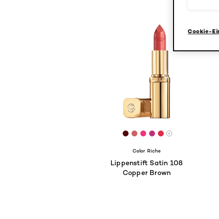
Cookie-Ei
[Color]: #4F0A0A
[Color]: #cc6267
[Color]: #f13479
[Color]: #bf327b
[Color]: #E22B
More shades 
Color Riche
Lippenstift Satin 108
Copper Brown