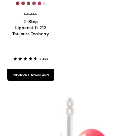
[Color]: #90343F
[Color]: #874946
[Color]: #8E4C4A
[Color]: #924F5D
[Color]: #BB3064
More shades are available
Infaillible
2-Step
Lippenstift 213
Toujours Teaberry
4.6/5
PRODUKT ANZEIGEN