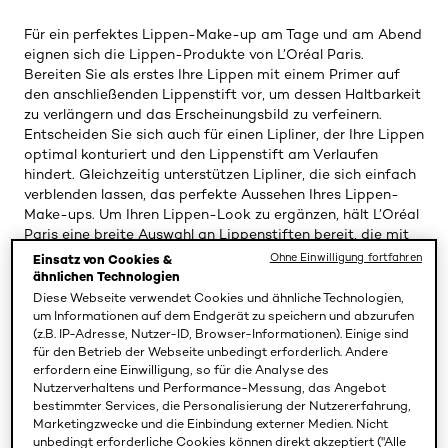
Für ein perfektes Lippen-Make-up am Tage und am Abend
eignen sich die Lippen-Produkte von L’Oréal Paris.
Bereiten Sie als erstes Ihre Lippen mit einem Primer auf
den anschließenden Lippenstift vor, um dessen Haltbarkeit
zu verlängern und das Erscheinungsbild zu verfeinern.
Entscheiden Sie sich auch für einen Lipliner, der Ihre Lippen
optimal konturiert und den Lippenstift am Verlaufen
hindert. Gleichzeitig unterstützen Lipliner, die sich einfach
verblenden lassen, das perfekte Aussehen Ihres Lippen-
Make-ups. Um Ihren Lippen-Look zu ergänzen, hält L’Oréal
Paris eine breite Auswahl an Lippenstiften bereit, die mit
unterschiedlichen Farben, Nuancen, Texturen und Finishes
Ohne Einwilligung fortfahren
Einsatz von Cookies &
aufwarten. Darüber hinaus sind Lipliner und Lippenstift
ähnlichen Technologien
farblich optimal aufeinander abgestimmt. Einen
Diese Webseite verwendet Cookies und ähnliche Technologien,
betörenden Glanz auf Ihren Lippen zaubern Sie zudem
um Informationen auf dem Endgerät zu speichern und abzurufen
(z.B. IP-Adresse, Nutzer-ID, Browser-Informationen). Einige sind
mithilfe von Lipgloss, der sich sowohl solo als auch auf
für den Betrieb der Webseite unbedingt erforderlich. Andere
einem Lippenstift tragen lässt.
erfordern eine Einwilligung, so für die Analyse des
Nutzerverhaltens und Performance-Messung, das Angebot
Finden Sie Ihr perfektes Lippen-Make-up mit den
bestimmter Services, die Personalisierung der Nutzererfahrung,
Produkten von L’Oréal Paris und kreieren Sie wunderschöne
Marketingzwecke und die Einbindung externer Medien. Nicht
und langanhaltend geschminkte Looks.
unbedingt erforderliche Cookies können direkt akzeptiert ("Alle