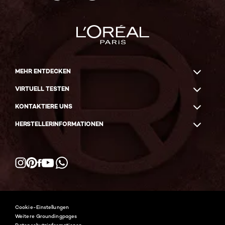
MEHR ENTDECKEN
VIRTUELL TESTEN
KONTAKTIERE UNS
HERSTELLERINFORMATIONEN
Facebook
YouTube
Instagram
Pinterest
WhatsApp
Cookie-Einstellungen
Weitere Groundingpages