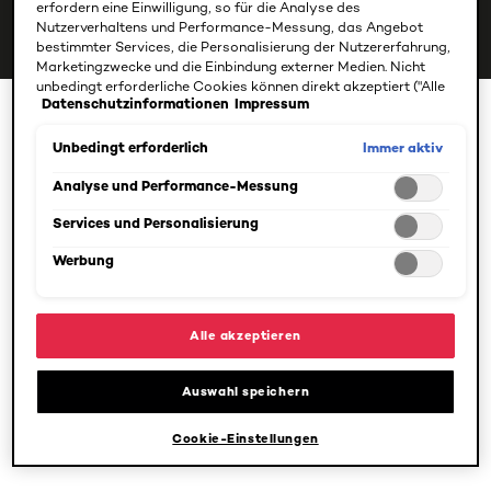
erfordern eine Einwilligung, so für die Analyse des
Nutzerverhaltens und Performance-Messung, das Angebot
bestimmter Services, die Personalisierung der Nutzererfahrung,
Marketingzwecke und die Einbindung externer Medien. Nicht
unbedingt erforderliche Cookies können direkt akzeptiert ("Alle
Datenschutzinformationen
Impressum
akzeptieren") oder abgelehnt ("Ohne Einwilligung fortfahren")
Full resist Style
werden. Individuelle Anpassungen der Einstellungen sind
ebenfalls möglich und speicherbar ("Auswahl speichern"). Die
Immer aktiv
Unbedingt erforderlich
Auswahl kann jederzeit unter dem Link "Cookie-Einstellungen"
angepasst werden. Für weitere Informationen s. unsere
Analyse und Performance-Messung
Full resist Style
Datenschutzinformationen.
: Full resist Style
Services und Personalisierung
Werbung
Alle akzeptieren
Auswahl speichern
Cookie-Einstellungen