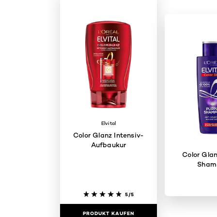
Elvital
Color Glanz Intensiv-
Aufbaukur
Color Glan
Sham
5/5
PRODUKT KAUFEN