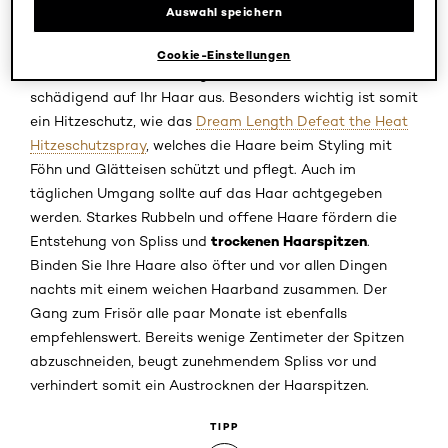
Auswahl speichern
trockene Haarspitzen
Damit
gar nicht erst entstehen,
sollte auch gesundes Haar gepflegt und geschont
Cookie-Einstellungen
werden. Hitze und Reibung wirken sich auf Dauer
schädigend auf Ihr Haar aus. Besonders wichtig ist somit
ein Hitzeschutz, wie das
Dream Length Defeat the Heat
Hitzeschutzspray
, welches die Haare beim Styling mit
Föhn und Glätteisen schützt und pflegt. Auch im
täglichen Umgang sollte auf das Haar achtgegeben
werden. Starkes Rubbeln und offene Haare fördern die
trockenen Haarspitzen
Entstehung von Spliss und
.
Binden Sie Ihre Haare also öfter und vor allen Dingen
nachts mit einem weichen Haarband zusammen. Der
Gang zum Frisör alle paar Monate ist ebenfalls
empfehlenswert. Bereits wenige Zentimeter der Spitzen
abzuschneiden, beugt zunehmendem Spliss vor und
verhindert somit ein Austrocknen der Haarspitzen.
TIPP