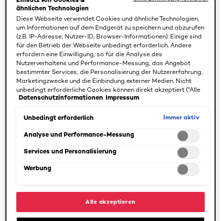
geschlossene Haaroberfläche, die das Licht reflektiert
ähnlichen Technologien
Diese Webseite verwendet Cookies und ähnliche Technologien,
und die Feuchtigkeit im Innern hält.
um Informationen auf dem Endgerät zu speichern und abzurufen
(z.B. IP-Adresse, Nutzer-ID, Browser-Informationen). Einige sind
für den Betrieb der Webseite unbedingt erforderlich. Andere
erfordern eine Einwilligung, so für die Analyse des
Unsere Haare bestehen aus Keratin und können sich nicht
Nutzerverhaltens und Performance-Messung, das Angebot
selbst mit Feuchtigkeit versorgen. Die Kopfhaut
bestimmter Services, die Personalisierung der Nutzererfahrung,
produziert zwar pflegende Fette, welche die Haarspitzen
Marketingzwecke und die Einbindung externer Medien. Nicht
unbedingt erforderliche Cookies können direkt akzeptiert ("Alle
aber oftmals nicht mehr erreichen. Durch jahrelange
Datenschutzinformationen
Impressum
akzeptieren") oder abgelehnt ("Ohne Einwilligung fortfahren")
Strapazen haben die Haarspitzen Ihre natürliche
werden. Individuelle Anpassungen der Einstellungen sind
Feuchtigkeit verloren. Sie bedürfen somit besonderer
ebenfalls möglich und speicherbar ("Auswahl speichern"). Die
Immer aktiv
Unbedingt erforderlich
Auswahl kann jederzeit unter dem Link "Cookie-Einstellungen"
Pflege von außen. Mit den Tipps und Produkten von
angepasst werden. Für weitere Informationen s. unsere
Analyse und Performance-Messung
trockene Haarspitzen
L’Oréal Paris werden
vorgebeugt,
Datenschutzinformationen.
entgegengewirkt und vor Schädigung geschützt.
Services und Personalisierung
Werbung
TIPP
1
Alle akzeptieren
Vorbeugung