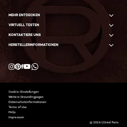
MEHR ENTDECKEN
VIRTUELL TESTEN
KONTAKTIERE UNS
HERSTELLERINFORMATIONEN
Facebook
YouTube
Instagram
Pinterest
WhatsApp
Cookie-Einstellungen
Weitere Groundingpages
Datenschutzinformationen
Terms of Use
FAQs
Impressum
@ 2026 L'Oréal Paris