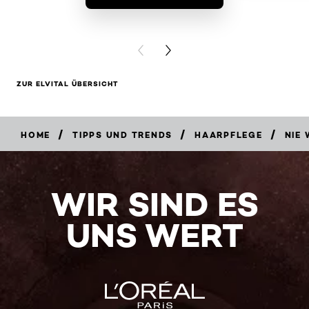
PRODUKT 
PREVIOUS CARD
NEXT CARD
ZUR ELVITAL ÜBERSICHT
/
/
/
HOME
TIPPS UND TRENDS
HAARPFLEGE
NIE
WIR SIND ES
UNS WERT