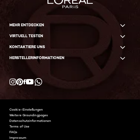
MEHR ENTDECKEN
VIRTUELL TESTEN
KONTAKTIERE UNS
HERSTELLERINFORMATIONEN
Facebook
YouTube
Instagram
Pinterest
WhatsApp
Cookie-Einstellungen
Weitere Groundingpages
Datenschutzinformationen
Terms of Use
FAQs
Impressum