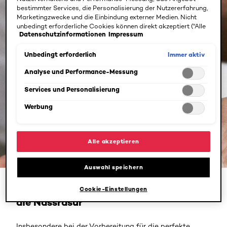
bestimmter Services, die Personalisierung der Nutzererfahrung,
Marketingzwecke und die Einbindung externer Medien. Nicht
unbedingt erforderliche Cookies können direkt akzeptiert ("Alle
Datenschutzinformationen
Impressum
akzeptieren") oder abgelehnt ("Ohne Einwilligung fortfahren")
werden. Individuelle Anpassungen der Einstellungen sind
ebenfalls möglich und speicherbar ("Auswahl speichern"). Die
Immer aktiv
Unbedingt erforderlich
Auswahl kann jederzeit unter dem Link "Cookie-Einstellungen"
angepasst werden. Für weitere Informationen s. unsere
Analyse und Performance-Messung
Datenschutzinformationen.
Services und Personalisierung
Werbung
Alle akzeptieren
Auswahl speichern
Pre Shave: Die richtige Anwendung für
Cookie-Einstellungen
die Nassrasur
Insbesondere bei der Vorbereitung für die perfekte