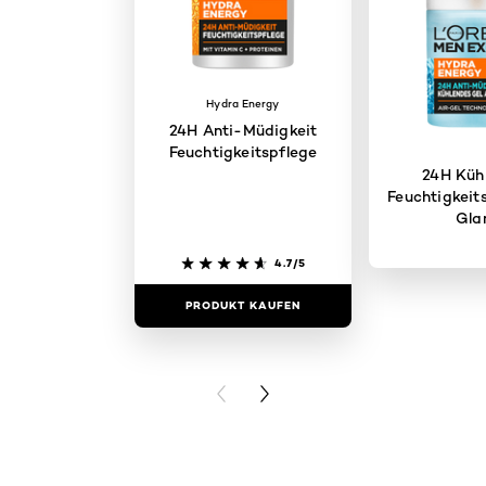
Hydra Energy
24H Anti-Müdigkeit
Feuchtigkeitspflege
24H Küh
Feuchtigkeit
Gla
4.7/5
PRODUKT KAUFEN
PRODUKT 
PREVIOUS CARD
NEXT CARD