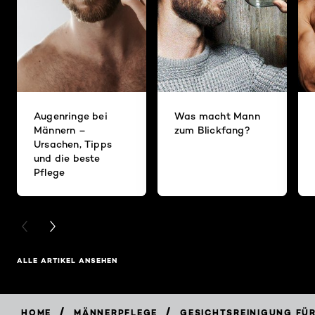
Augenringe bei
Was macht Mann
Männern –
zum Blickfang?
Ursachen, Tipps
und die beste
Pflege
PREVIOUS CARD
NEXT CARD
ALLE ARTIKEL ANSEHEN
/
/
HOME
MÄNNERPFLEGE
GESICHTSREINIGUNG FÜ