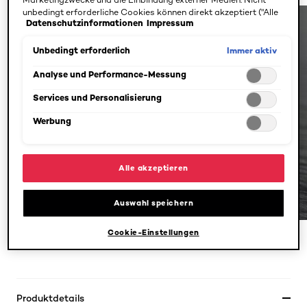
unbedingt erforderliche Cookies können direkt akzeptiert ("Alle
Datenschutzinformationen
Impressum
akzeptieren") oder abgelehnt ("Ohne Einwilligung fortfahren")
werden. Individuelle Anpassungen der Einstellungen sind
ebenfalls möglich und speicherbar ("Auswahl speichern"). Die
Immer aktiv
Unbedingt erforderlich
Auswahl kann jederzeit unter dem Link "Cookie-Einstellungen"
angepasst werden. Für weitere Informationen s. unsere
Analyse und Performance-Messung
Datenschutzinformationen.
Services und Personalisierung
Werbung
Alle akzeptieren
Auswahl speichern
Cookie-Einstellungen
PREVIOUS CARD
NEXT CARD
Produktdetails