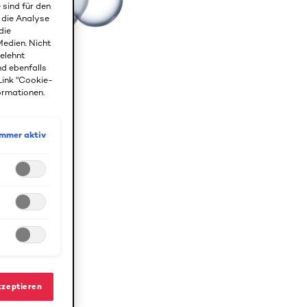
 sind für den
r die Analyse
die
edien. Nicht
gelehnt
nd ebenfalls
Link "Cookie-
ormationen.
Immer aktiv
freien Sie
kzeptieren