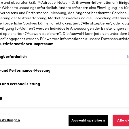
rn und abzurufen (z.B. IP-Adresse, Nutzer-ID, Browser-Informationen). Einige
r Webseite unbedingt erforderlich. Andere erfordern eine Einwilligung, so fü
rverhaltens und Performance-Messung, das Angebot bestimmter Services, 
ierung der Nutzererfahrung, Marketingzwecke und die Einbindung externer M
erforderliche Cookies können direkt akzeptiert ("Alle akzeptieren") oder ab
willigung fortfahren") werden. Individuelle Anpassungen der Einstellungen si
d speicherbar ("Auswahl speichern"). Die Auswahl kann jederzeit unter dem 
gen" angepasst werden. Für weitere Informationen s. unsere Datenschutzinf
utzinformationen
Impressum
gt erforderlich
e und Performance-Messung
s und Personalisierung
s
g
e das Gesichtswasser Kostbare Blüten von L'Oréal Paris. Be
n Unreinheiten mit Rosen- und Jasminextrakten.
 sanft geklärt und von Unreinheiten befreit.
nstellungen
Auswahl speichern
Alle a