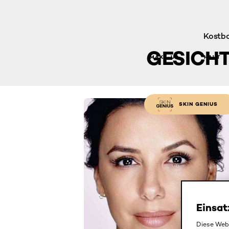
Kostba
GESICH
MAKE-UP
HAUT
SKIN GENIUS
Einsat
Diese Webs