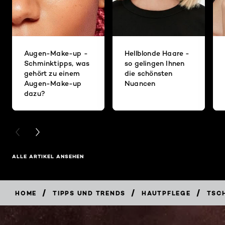
Augen-Make-up -
Hellblonde Haare -
Schminktipps, was
so gelingen Ihnen
gehört zu einem
die schönsten
Augen-Make-up
Nuancen
dazu?
PREVIOUS CARD
NEXT CARD
ALLE ARTIKEL ANSEHEN
/
/
/
HOME
TIPPS UND TRENDS
HAUTPFLEGE
TSCH