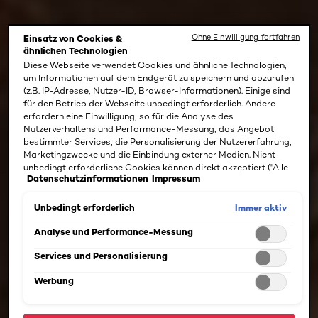
Ohne Einwilligung fortfahren
Einsatz von Cookies &
ähnlichen Technologien
Diese Webseite verwendet Cookies und ähnliche Technologien,
um Informationen auf dem Endgerät zu speichern und abzurufen
(z.B. IP-Adresse, Nutzer-ID, Browser-Informationen). Einige sind
für den Betrieb der Webseite unbedingt erforderlich. Andere
erfordern eine Einwilligung, so für die Analyse des
Nutzerverhaltens und Performance-Messung, das Angebot
bestimmter Services, die Personalisierung der Nutzererfahrung,
Marketingzwecke und die Einbindung externer Medien. Nicht
unbedingt erforderliche Cookies können direkt akzeptiert ("Alle
Datenschutzinformationen
Impressum
akzeptieren") oder abgelehnt ("Ohne Einwilligung fortfahren")
werden. Individuelle Anpassungen der Einstellungen sind
ebenfalls möglich und speicherbar ("Auswahl speichern"). Die
Immer aktiv
Unbedingt erforderlich
Auswahl kann jederzeit unter dem Link "Cookie-Einstellungen"
angepasst werden. Für weitere Informationen s. unsere
Analyse und Performance-Messung
Datenschutzinformationen.
Services und Personalisierung
Werbung