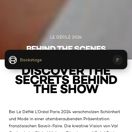
LE DÉFILÉ 2024
BEHIND THE SCENES
Backstage
DISCOVER THE
SECRETS BEHIND
Backstage
Le Defilé
Get the look
THE SHOW
Bei Le Défilé L’Oréal Paris 2024 verschmolzen Schönheit
und Mode in einer atemberaubenden Präsentation
französischen Savoir-Faire. Die kreative Vision von Val