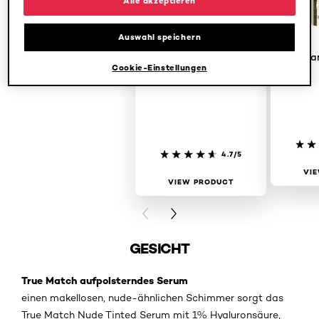
Alle akzeptieren
Auswahl speichern
Super Liner Eyeliner
Panora
Perfect Slim 01 Intense Black
Cookie-Einstellungen
4.7/5
VI
VIEW PRODUCT
PREVIOUS CARD
NEXT CARD
GESICHT
True Match aufpolsterndes Serum
einen makellosen, nude-ähnlichen Schimmer sorgt das
True Match Nude Tinted Serum mit 1% Hyaluronsäure,