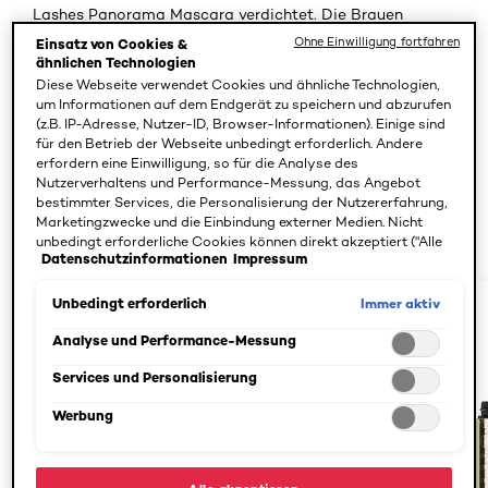
Lashes Panorama Mascara verdichtet. Die Brauen
wurden mit dem 24H Micro Precision Pencil 8.0 präzise in
Ohne Einwilligung fortfahren
Einsatz von Cookies &
ähnlichen Technologien
Form gebracht. Die Lippen standen im Mittelpunkt und
Diese Webseite verwendet Cookies und ähnliche Technologien,
wurden mit dem Colour Riche Satin-Lippenstift in 345
um Informationen auf dem Endgerät zu speichern und abzurufen
Cherry Crystal in leuchtende Farbe getaucht, um einen
(z.B. IP-Adresse, Nutzer-ID, Browser-Informationen). Einige sind
für den Betrieb der Webseite unbedingt erforderlich. Andere
maximalistischen Effekt zu erzielen. Elnett Haarspray
erfordern eine Einwilligung, so für die Analyse des
sorgte für ein glänzendes Styling.
Nutzerverhaltens und Performance-Messung, das Angebot
bestimmter Services, die Personalisierung der Nutzererfahrung,
: Le Defile Look 2024 - Luma Grothe
Marketingzwecke und die Einbindung externer Medien. Nicht
unbedingt erforderliche Cookies können direkt akzeptiert ("Alle
Datenschutzinformationen
Impressum
akzeptieren") oder abgelehnt ("Ohne Einwilligung fortfahren")
werden. Individuelle Anpassungen der Einstellungen sind
ebenfalls möglich und speicherbar ("Auswahl speichern"). Die
Immer aktiv
Unbedingt erforderlich
Auswahl kann jederzeit unter dem Link "Cookie-Einstellungen"
angepasst werden. Für weitere Informationen s. unsere
Analyse und Performance-Messung
Datenschutzinformationen.
Services und Personalisierung
Werbung