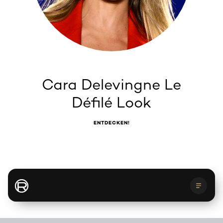
Cara Delevingne Le
Défilé Look
ENTDECKEN!
Backstage
Le Defilé
Get the look