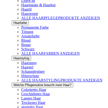
Leave-In
Haarmaske & Haarkur
Haaröl
Haarserum
ALLE HAARPFLEGEPRODUKTE ANZEIGEN
Haarfarbe
Permanente Farbe
Tönung
Ansatzfarbe
Blond
Braun
Schwarz
ALLE HAARFARBEN ANZEIGEN
Haarstyling
Haarspray
Haargel
Schaumfestiger
Hitzeschutz
ALLE HAARSTYLINGPRODUKTE ANZEIGEN
Welche Pflegeroutine braucht mein Haar?
Coloriertes Haar
Geschädigtes Haar
Langes Haar
Trockenes Haar
stumpfes Haar