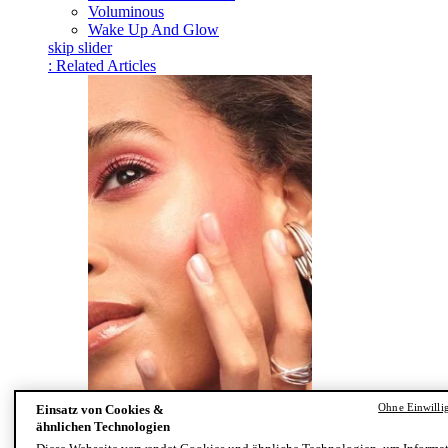
Voluminous
Wake Up And Glow
skip slider
: Related Articles
Ohne Einwilli
Einsatz von Cookies &
Make-up Tutorial: In drei Schritten zum perfekten
ähnlichen Technologien
Make-up