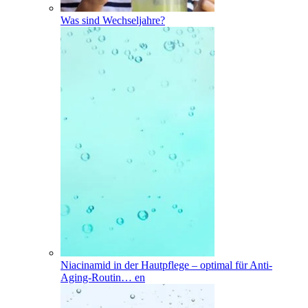
Was sind Wechseljahre?
Niacinamid in der Hautpflege – optimal für Anti-
Aging-Routin
…
en