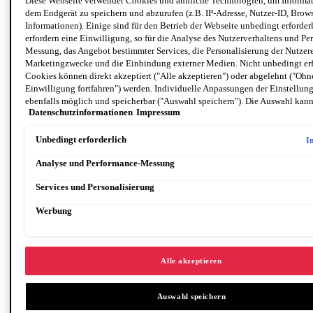
Diese Webseite verwendet Cookies und ähnliche Technologien, um Informat
dem Endgerät zu speichern und abzurufen (z.B. IP-Adresse, Nutzer-ID, Brows
Informationen). Einige sind für den Betrieb der Webseite unbedingt erforder
erfordern eine Einwilligung, so für die Analyse des Nutzerverhaltens und Pe
Messung, das Angebot bestimmter Services, die Personalisierung der Nutzer
Marketingzwecke und die Einbindung externer Medien. Nicht unbedingt erf
Cookies können direkt akzeptiert ("Alle akzeptieren") oder abgelehnt ("Ohn
Einwilligung fortfahren") werden. Individuelle Anpassungen der Einstellun
ebenfalls möglich und speicherbar ("Auswahl speichern"). Die Auswahl kann
Datenschutzinformationen
Impressum
unter dem Link "Cookie-Einstellungen" angepasst werden. Für weitere Infor
unsere Datenschutzinformationen.
Unbedingt erforderlich
I
Analyse und Performance-Messung
Services und Personalisierung
Werbung
Augen größer schminken: 8 Make-up-Tricks für einen
verführer
…
ischen Augenaufschlag
Alle akzeptieren
Auswahl speichern