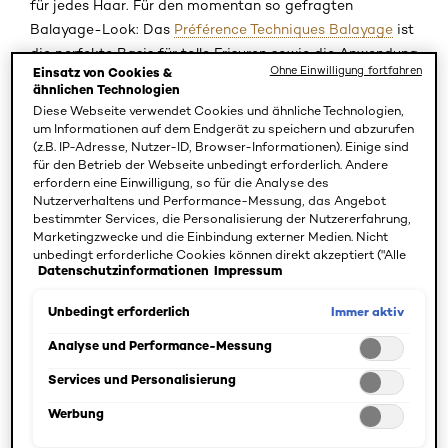
für jedes Haar. Für den momentan so gefragten
Balayage-Look: Das
Préférence Techniques Balayage
ist
die perfekte Basis für tolle Frisuren sowie die Anwendung
Ohne Einwilligung fortfahren
Einsatz von Cookies &
weiterer
Vivid Colors Produkte
.
ähnlichen Technologien
Diese Webseite verwendet Cookies und ähnliche Technologien,
Intensives Blond für mehr Ausdrucksstärke
um Informationen auf dem Endgerät zu speichern und abzurufen
(z.B. IP-Adresse, Nutzer-ID, Browser-Informationen). Einige sind
für den Betrieb der Webseite unbedingt erforderlich. Andere
Mit den Préférence Bleaches von L'Oréal Paris erzielen Sie
erfordern eine Einwilligung, so für die Analyse des
besonders intensive Ergebnisse. Insbesondere blondes
Nutzerverhaltens und Performance-Messung, das Angebot
Haar wird mit dem Aufheller noch heller und strahlender.
bestimmter Services, die Personalisierung der Nutzererfahrung,
Marketingzwecke und die Einbindung externer Medien. Nicht
Die Formulierung kommt ganz ohne Ammoniak aus und
unbedingt erforderliche Cookies können direkt akzeptiert ("Alle
sorgt mit pflegenden Ölen für ein geschmeidiges, leicht
Datenschutzinformationen
Impressum
akzeptieren") oder abgelehnt ("Ohne Einwilligung fortfahren")
kämmbares Ergebnis. Dank des Anti-Gelbstich-Balsams
werden. Individuelle Anpassungen der Einstellungen sind
ebenfalls möglich und speicherbar ("Auswahl speichern"). Die
Immer aktiv
Unbedingt erforderlich
behält Ihr Blond einen kühlen Unterton, der die Farbe klar
Auswahl kann jederzeit unter dem Link "Cookie-Einstellungen"
definiert. Für ein ausdrucksstarkes Platinblond eignet
angepasst werden. Für weitere Informationen s. unsere
Analyse und Performance-Messung
sich das
Préférence Le Blonding Helles Platinblond
ideal
Datenschutzinformationen.
Services und Personalisierung
oder wählen Sie das
9.1 Oslo Sehr helles Aschblond
für
einen hellen, aschblonden Farbton. Mit nur einer
Werbung
Anwendung lässt sich Ihr Haar um bis zu neun Nuancen