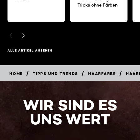
Tricks ohne Färben
PREVIOUS CARD
NEXT CARD
ALLE ARTIKEL ANSEHEN
/
/
/
HOME
TIPPS UND TRENDS
HAARFARBE
HAARF
WIR SIND ES
UNS WERT