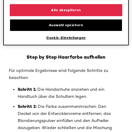
aufhellen. Der pflegende Balsam wirkt dabei orange-
und gelbstichigen Untertönen entgegen. Das Ergebnis ist
Alle akzeptieren
ein elegantes, kühles Blond!
Auswahl speichern
Tipp:
Verwenden Sie bei der Haarwäsche ein
Shampoo
mit lila Pigmenten
, um Gelbstich entgegenzuwirken und
Cookie-Einstellungen
das kühle Blond hervorzuheben!
Step by Step Haarfarbe aufhellen
Für optimale Ergebnisse sind folgende Schritte zu
beachten:
Schritt 1:
Die Handschuhe anziehen und ein
Handtuch über die Schultern legen.
Schritt 2:
Die Farbe zusammenmischen: Den
Deckel von der Entwicklercreme entfernen, das
Blondierungspulver einfüllen und den Aufheller
dazugeben. Wieder schließen und die Mischung