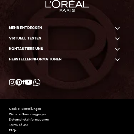
MEHR ENTDECKEN
VIRTUELL TESTEN
KONTAKTIERE UNS
HERSTELLERINFORMATIONEN
Facebook
YouTube
Instagram
Pinterest
WhatsApp
Cookie-Einstellungen
Weitere Groundingpages
Datenschutzinformationen
Terms of Use
FAQs