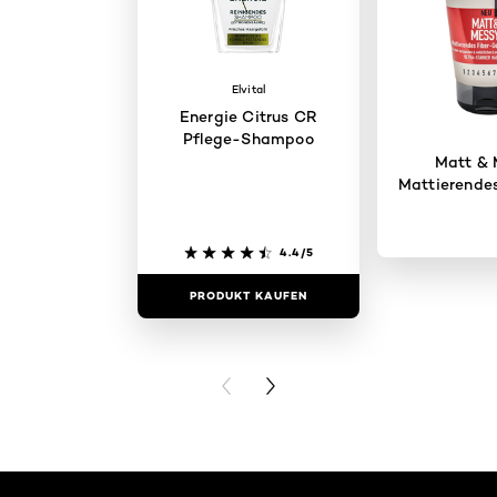
Elvital
Energie Citrus CR
Pflege-Shampoo
Matt &
Mattierendes
4.4/5
PRODUKT KAUFEN
PRODUKT 
PREVIOUS CARD
NEXT CARD
: Haarfarbe - Virtual Try On