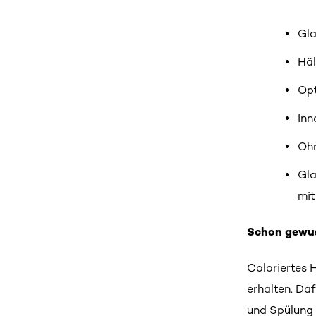
Gla
Häl
Op
Inn
Ohn
Gla
mit
Schon gewu
Coloriertes 
erhalten. Da
und Spülung 