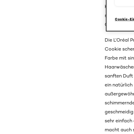
Haare färbe
schimmernde 
Cookie-Ei
Cookie aus d
Die L’Oréal 
Cookie schen
Farbe mit sin
Haarwäschen.
sanften Duft
ein natürlic
außergewöhn
schimmernden
geschmeidig-
sehr einfach
macht auch s