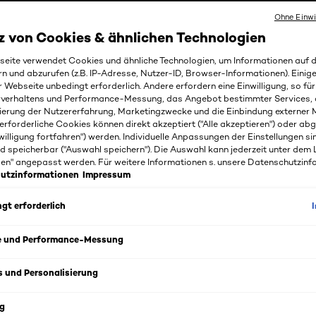
Ohne Einwi
z von Cookies & ähnlichen Technologien
eite verwendet Cookies und ähnliche Technologien, um Informationen auf
rn und abzurufen (z.B. IP-Adresse, Nutzer-ID, Browser-Informationen). Einige
r Webseite unbedingt erforderlich. Andere erfordern eine Einwilligung, so fü
rverhaltens und Performance-Messung, das Angebot bestimmter Services, 
ierung der Nutzererfahrung, Marketingzwecke und die Einbindung externer M
erforderliche Cookies können direkt akzeptiert ("Alle akzeptieren") oder ab
willigung fortfahren") werden. Individuelle Anpassungen der Einstellungen si
d speicherbar ("Auswahl speichern"). Die Auswahl kann jederzeit unter dem 
gen" angepasst werden. Für weitere Informationen s. unsere Datenschutzinf
utzinformationen
Impressum
gt erforderlich
e und Performance-Messung
s und Personalisierung
s
g