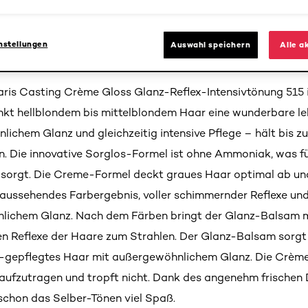
n mit der neuen pflegenden Intensivtönung ohne Ammoniak f
Reflexe und 3x mehr Glanz. Entdecke jetzt die Haarfarbe 
nstellungen
Auswahl speichern
Alle a
er aktuellen Casting Crème Gloss Kollektion.
Paris Casting Crème Gloss Glanz-Reflex-Intensivtönung 515
kt hellblondem bis mittelblondem Haar eine wunderbare l
nlichem Glanz und gleichzeitig intensive Pflege – hält bis z
 Die innovative Sorglos-Formel ist ohne Ammoniak, was fü
 sorgt. Die Creme-Formel deckt graues Haar optimal ab und
h aussehendes Farbergebnis, voller schimmernder Reflexe un
lichem Glanz. Nach dem Färben bringt der Glanz-Balsam m
 Reflexe der Haare zum Strahlen. Der Glanz-Balsam sorgt 
gepflegtes Haar mit außergewöhnlichem Glanz. Die Crème-
 aufzutragen und tropft nicht. Dank des angenehm frischen 
chon das Selber-Tönen viel Spaß.