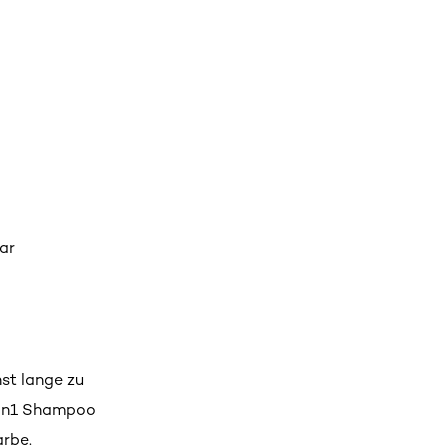
ar
st lange zu
 2in1 Shampoo
arbe.