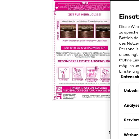
Einsat
Diese Webs
zu speiche
Betrieb de
des Nutze
Personalis
unbedingt 
("Ohne Ein
möglich un
Einstellun
Datensch
Unbedin
Analys
Service
Produktdetail
Werbun