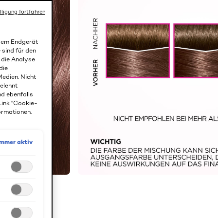
lligung fortfahren
 dem Endgerät
 sind für den
r die Analyse
die
edien. Nicht
gelehnt
nd ebenfalls
Link "Cookie-
ormationen.
Immer aktiv