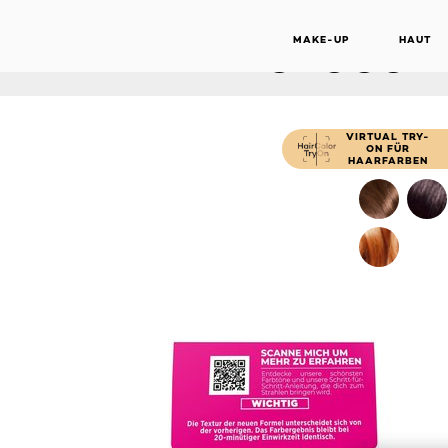
INTENSIV
MAKE-UP
HAUT
CHOCOLA
VIRTUAL TRY-
ON FÜR
HAARFARBEN