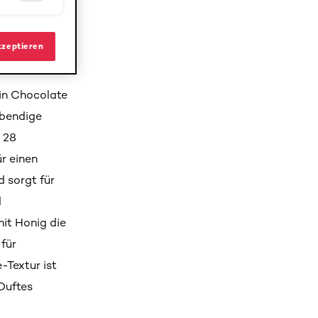
ür
515 Chocolate
kzeptieren
 in Chocolate
ebendige
u 28
r einen
 sorgt für
d
it Honig die
für
Textur ist
Duftes