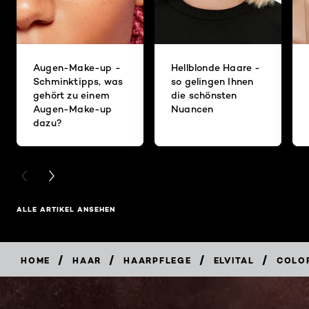
Augen-Make-up -
Hellblonde Haare -
Schminktipps, was
so gelingen Ihnen
gehört zu einem
die schönsten
Augen-Make-up
Nuancen
dazu?
PREVIOUS CARD
NEXT CARD
ALLE ARTIKEL ANSEHEN
/
/
/
/
HOME
HAAR
HAARPFLEGE
ELVITAL
COLO