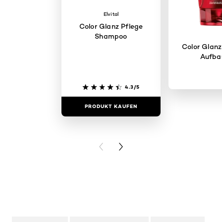
Elvital
Color Glanz Pflege
Shampoo
Color Glanz
Aufba
4.3/5
PRODUKT KAUFEN
PRODUKT 
PREVIOUS CARD
NEXT CARD