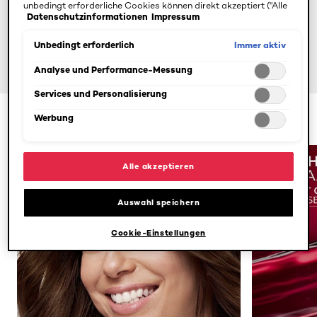
unbedingt erforderliche Cookies können direkt akzeptiert ("Alle
Datenschutzinformationen
Impressum
akzeptieren") oder abgelehnt ("Ohne Einwilligung fortfahren")
werden. Individuelle Anpassungen der Einstellungen sind
ebenfalls möglich und speicherbar ("Auswahl speichern"). Die
Immer aktiv
Unbedingt erforderlich
Auswahl kann jederzeit unter dem Link "Cookie-Einstellungen"
angepasst werden. Für weitere Informationen s. unsere
Analyse und Performance-Messung
Datenschutzinformationen.
Services und Personalisierung
Werbung
200ml
250ml
300ml
90ml
Alle akzeptieren
Auswahl speichern
Cookie-Einstellungen