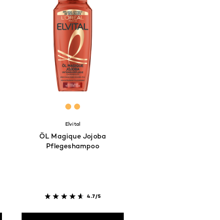
[Color]: #FCB654
[Color]: #FCB654
Elvital
ÖL Magique Jojoba
Pflegeshampoo
4.7/5