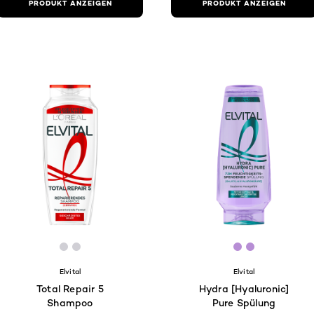
PRODUKT ANZEIGEN
PRODUKT ANZEIGEN
[Color]: #D0CFD5
[Color]: #D0CFD5
[Color]: #b78
[Color]: #b
Elvital
Elvital
Total Repair 5
Hydra [Hyaluronic]
Shampoo
Pure Spülung