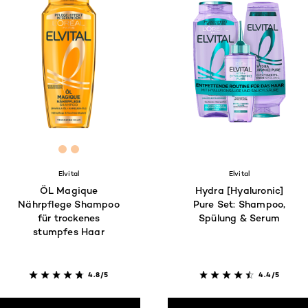
[Color]: #FBC89C
[Color]: #FBC89C
Elvital
Elvital
ÖL Magique
Hydra [Hyaluronic]
Nährpflege Shampoo
Pure Set: Shampoo,
für trockenes
Spülung & Serum
stumpfes Haar
4.8/5
4.4/5