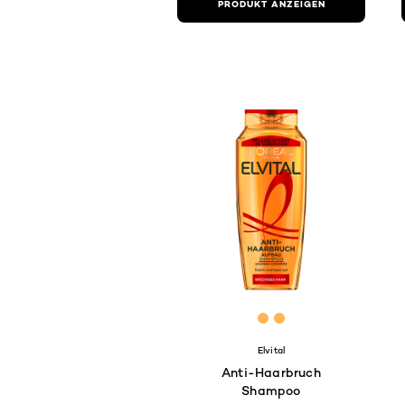
PRODUKT ANZEIGEN
[Color]: #FFB555
[Color]: #FFB555
Elvital
Anti-Haarbruch
Shampoo