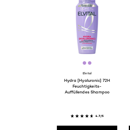
[Color]: #B78ED5
[Color]: #B78ED5
Elvital
Hydra [Hyaluronic] 72H
Feuchtigkeits-
Auffüllendes Shampoo
4.7/5