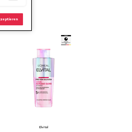
kzeptieren
Elvital