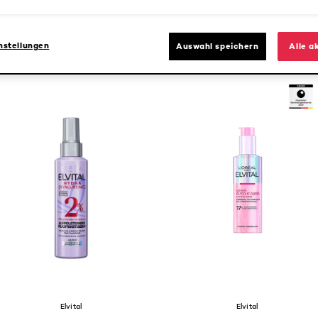
nstellungen
Auswahl speichern
Alle a
Elvital
Elvital