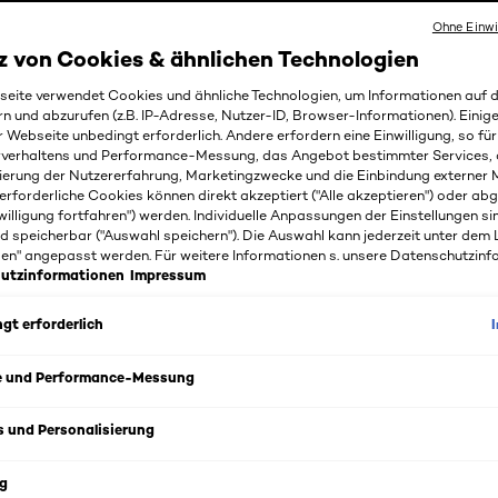
Ohne Einwi
z von Cookies & ähnlichen Technologien
Das hilft bei trockenem Haar
eite verwendet Cookies und ähnliche Technologien, um Informationen auf
rn und abzurufen (z.B. IP-Adresse, Nutzer-ID, Browser-Informationen). Einige
g, Hitze, Heizungsluft, aber auch Styling können sich nachte
r Webseite unbedingt erforderlich. Andere erfordern eine Einwilligung, so fü
wirken und trockenes Haar verursachen. Es wirkt strohig un
rverhaltens und Performance-Messung, das Angebot bestimmter Services, 
d bedarf es einer intensiven Pflege, die es von innen heraus
ierung der Nutzererfahrung, Marketingzwecke und die Einbindung externer M
t, seinen natürlichen Glanz sowie sein gesundes Aussehen w
erforderliche Cookies können direkt akzeptiert ("Alle akzeptieren") oder ab
willigung fortfahren") werden. Individuelle Anpassungen der Einstellungen si
d speicherbar ("Auswahl speichern"). Die Auswahl kann jederzeit unter dem 
is erwartet Sie eine umfangreiche Auswahl an reichhaltigen P
gen" angepasst werden. Für weitere Informationen s. unsere Datenschutzinf
nes Haar wirken und es wieder strahlend schön werden lass
utzinformationen
Impressum
rie mit intensivem Leave-Ins, Kuren, Haarölen, Masken s
die Anti-Haarbruch-Linie von L’Oréal Paris, die das Haar 
gt erforderlich
n nährt und kräftigt. Entdecken Sie bei langem, trockenem 
egeserie, die speziell auf die Bedürfnisse langer Haare abg
e und Performance-Messung
rgt, dass Ihr Haar bis in die Spitzen geschmeidig schön gepf
s und Personalisierung
ei L’Oréal Paris die perfekte Haarpflegeroutine gegen Ihr tr
g