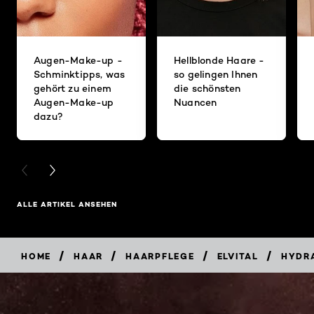
Augen-Make-up -
Hellblonde Haare -
Schminktipps, was
so gelingen Ihnen
gehört zu einem
die schönsten
Augen-Make-up
Nuancen
dazu?
PREVIOUS CARD
NEXT CARD
ALLE ARTIKEL ANSEHEN
/
/
/
/
HOME
HAAR
HAARPFLEGE
ELVITAL
HYDRA