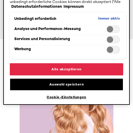
unbedingt erforderliche Cookies können direkt akzeptiert ("Alle
Datenschutzinformationen
Impressum
akzeptieren") oder abgelehnt ("Ohne Einwilligung fortfahren")
werden. Individuelle Anpassungen der Einstellungen sind
ebenfalls möglich und speicherbar ("Auswahl speichern"). Die
Immer aktiv
Unbedingt erforderlich
Auswahl kann jederzeit unter dem Link "Cookie-Einstellungen"
angepasst werden. Für weitere Informationen s. unsere
Analyse und Performance-Messung
Datenschutzinformationen.
Services und Personalisierung
Werbung
250ml
Alle akzeptieren
Auswahl speichern
Cookie-Einstellungen