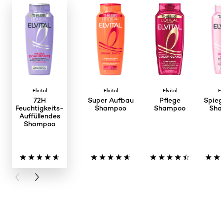
Elvital
Elvital
Elvital
E
72H
Super Aufbau
Pflege
Spie
Feuchtigkeits-
Shampoo
Shampoo
Sh
Auffüllendes
Shampoo
PREVIOUS CARD
NEXT CARD