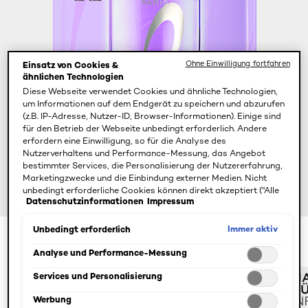
Ohne Einwilligung fortfahren
Einsatz von Cookies &
ähnlichen Technologien
Diese Webseite verwendet Cookies und ähnliche Technologien,
um Informationen auf dem Endgerät zu speichern und abzurufen
(z.B. IP-Adresse, Nutzer-ID, Browser-Informationen). Einige sind
für den Betrieb der Webseite unbedingt erforderlich. Andere
erfordern eine Einwilligung, so für die Analyse des
Nutzerverhaltens und Performance-Messung, das Angebot
bestimmter Services, die Personalisierung der Nutzererfahrung,
Marketingzwecke und die Einbindung externer Medien. Nicht
unbedingt erforderliche Cookies können direkt akzeptiert ("Alle
Datenschutzinformationen
Impressum
akzeptieren") oder abgelehnt ("Ohne Einwilligung fortfahren")
werden. Individuelle Anpassungen der Einstellungen sind
ebenfalls möglich und speicherbar ("Auswahl speichern"). Die
Immer aktiv
Unbedingt erforderlich
Auswahl kann jederzeit unter dem Link "Cookie-Einstellungen"
250 ml
angepasst werden. Für weitere Informationen s. unsere
Analyse und Performance-Messung
Datenschutzinformationen.
Services und Personalisierung
Werbung