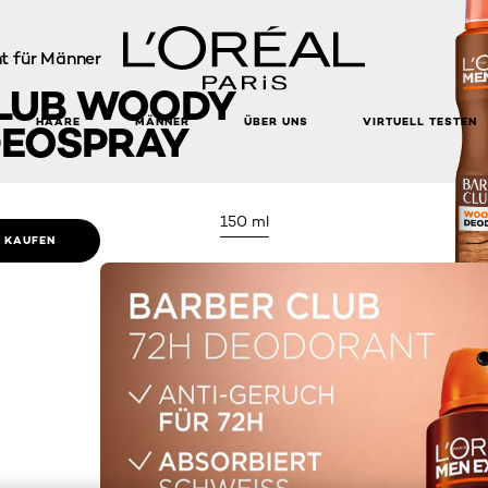
t für Männer
LUB WOODY
HAARE
MÄNNER
ÜBER UNS
VIRTUELL TESTEN
DEOSPRAY
150 ml
E KAUFEN