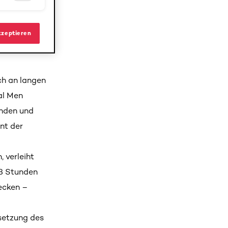
fung wie
en Note,
kzeptieren
ür Männer
ch an langen
éal Men
enden und
nt der
 verleiht
48 Stunden
ecken –
setzung des