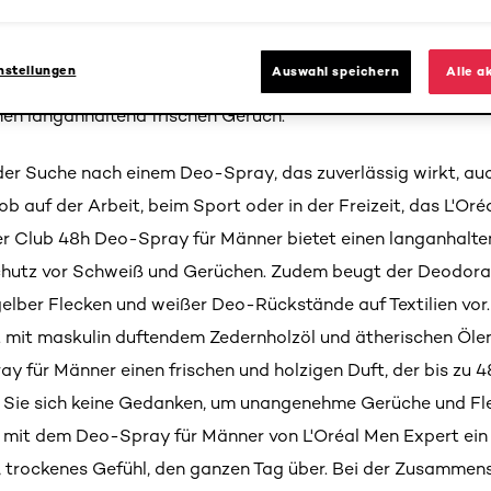
d Alkohol, wirkt aber genauso stark in der Geruchsbekämp
ze. Für ein langanhaltendes Frischegefühl. Mit seiner holzig
nstellungen
Auswahl speichern
Alle a
f maskulin duftendem Zedernholzöl, sorgt das Deo-Spray f
nen langanhaltend frischen Geruch.
 der Suche nach einem Deo-Spray, das zuverlässig wirkt, au
b auf der Arbeit, beim Sport oder in der Freizeit, das L'Or
r Club 48h Deo-Spray für Männer bietet einen langanhalt
chutz vor Schweiß und Gerüchen. Zudem beugt der Deodora
elber Flecken und weißer Deo-Rückstände auf Textilien vor.
 mit maskulin duftendem Zedernholzöl und ätherischen Ölen,
y für Männer einen frischen und holzigen Duft, der bis zu 
 Sie sich keine Gedanken, um unangenehme Gerüche und Fl
 mit dem Deo-Spray für Männer von L'Oréal Men Expert ein
trockenes Gefühl, den ganzen Tag über. Bei der Zusammen