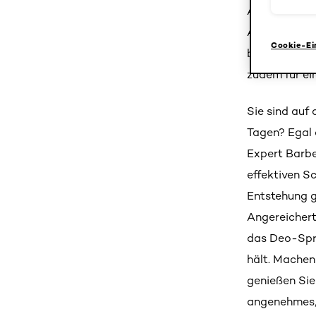
Aluminium un
Aluminiumsal
Cookie-Ei
basierend au
zudem für ei
Sie sind auf
Tagen? Egal o
Expert Barbe
effektiven S
Entstehung g
Angereichert
das Deo-Spra
hält. Machen
genießen Sie
angenehmes, 