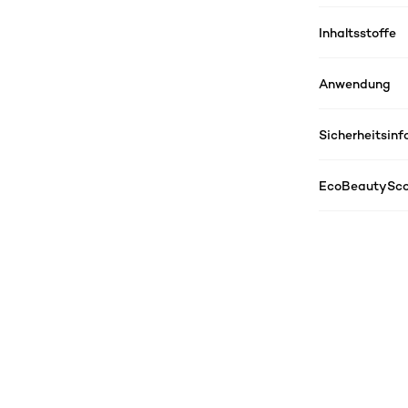
Inhaltsstoffe
Anwendung
Sicherheitsin
EcoBeautySco
: 48h Deodorant Roll On