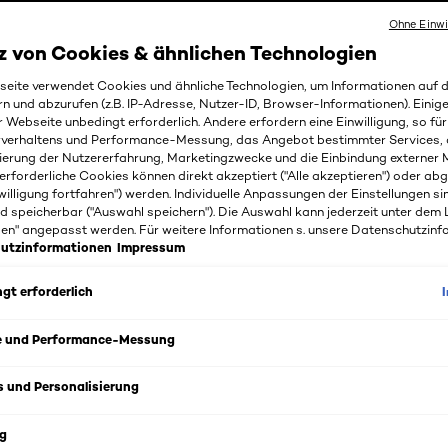
Ohne Einwi
z von Cookies & ähnlichen Technologien
eite verwendet Cookies und ähnliche Technologien, um Informationen auf
rn und abzurufen (z.B. IP-Adresse, Nutzer-ID, Browser-Informationen). Einige
r Webseite unbedingt erforderlich. Andere erfordern eine Einwilligung, so fü
rverhaltens und Performance-Messung, das Angebot bestimmter Services, 
ierung der Nutzererfahrung, Marketingzwecke und die Einbindung externer M
erforderliche Cookies können direkt akzeptiert ("Alle akzeptieren") oder ab
willigung fortfahren") werden. Individuelle Anpassungen der Einstellungen si
d speicherbar ("Auswahl speichern"). Die Auswahl kann jederzeit unter dem 
gen" angepasst werden. Für weitere Informationen s. unsere Datenschutzinf
utzinformationen
Impressum
gt erforderlich
e und Performance-Messung
s
s und Personalisierung
Men Expert Barber Club 48h Deo-Spray für Männer schützt e
Geruch. Die Formel des L'Oréal Men Expert Deo-Sprays ist 
g