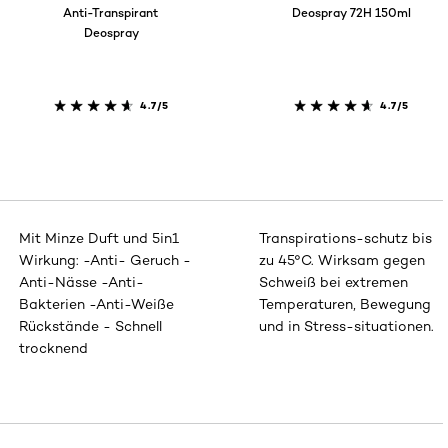
Anti-Transpirant
Deospray 72H 150ml
Deospray
4.7/5
4.7/5
Mit Minze Duft und 5in1
Transpirations-schutz bis
Wirkung: -Anti- Geruch -
zu 45°C. Wirksam gegen
Anti-Nässe​ -Anti-
Schweiß bei extremen
Bakterien -Anti-Weiße
Temperaturen, Bewegung
Rückstände - Schnell
und in Stress-situationen.​
trocknend