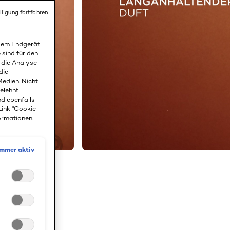
lligung fortfahren
 dem Endgerät
 sind für den
r die Analyse
die
edien. Nicht
gelehnt
nd ebenfalls
Link "Cookie-
ormationen.
Immer aktiv
ffektiv vor
frei von