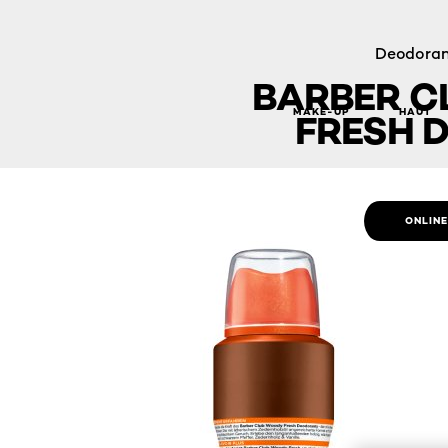
Deodoran
BARBER C
MAKE-UP
HAUT
FRESH 
Barber Club Woody Fresh Deospray
ONLIN