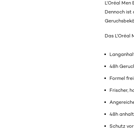
L'Oréal Men 
Dennoch ist 
Geruchsbekä
Das L'Oréal 
Langanhal
48h Geruc
Formel fre
Frischer, h
Angereiche
48h anhalt
Schutz vor 