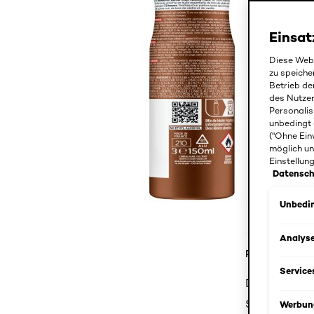
Einsat
Diese Webs
zu speiche
Betrieb de
des Nutze
Personalis
unbedingt 
("Ohne Ein
möglich un
Einstellun
Datensch
Unbedin
Analys
Produktdetail
Service
Das L'Oréal 
Schweiß und 
Werbun