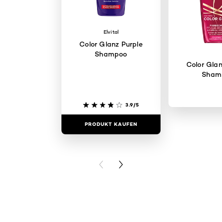
Elvital
Color Glanz Purple
Shampoo
Color Glan
Sham
3.9/5
PRODUKT KAUFEN
PRODUKT 
PREVIOUS CARD
NEXT CARD