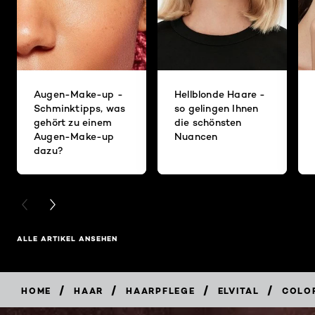
Augen-Make-up -
Hellblonde Haare -
Schminktipps, was
so gelingen Ihnen
gehört zu einem
die schönsten
Augen-Make-up
Nuancen
dazu?
PREVIOUS CARD
NEXT CARD
ALLE ARTIKEL ANSEHEN
/
/
/
/
HOME
HAAR
HAARPFLEGE
ELVITAL
COLO