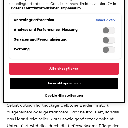
unbedingt erforderliche Cookies können direkt akzeptiert ("Alle
Produktdetails
Datenschutzinformationen
Impressum
akzeptieren") oder abgelehnt ("Ohne Einwilligung fortfahren")
werden. Individuelle Anpassungen der Einstellungen sind
Entdecken Sie die Elvital Color Glanz Deep Purple Maske
ebenfalls möglich und speicherbar ("Auswahl speichern"). Die
Immer aktiv
Unbedingt erforderlich
von L‘Oréal Paris. Sie lässt stark aufgehelltes oder
Auswahl kann jederzeit unter dem Link "Cookie-Einstellungen"
gesträhntes Haar heller, klarer und gepflegter aussehen.
angepasst werden. Für weitere Informationen s. unsere
Analyse und Performance-Messung
Datenschutzinformationen.
Services und Personalisierung
Äußere Einflüsse, wie UV-Strahlung oder häufiges
Werbung
Haarewaschen, können die Entstehung von Gelb- und
Orangestichen in blondiertem, gesträhntem, aber auch
grauem Haar begünstigen. Um diese Farbveränderung zu
Alle akzeptieren
neutralisieren, zeichnet sich die Elvital Color Glanz Deep
Purple Maske durch besonders kräftige lila Farbpigmente
Auswahl speichern
aus, die diese Farbtöne bereits ab der ersten Anwendung
eliminieren.
Cookie-Einstellungen
Selbst optisch hartnäckige Gelbtöne werden in stark
aufgehelltem oder gesträhntem Haar neutralisiert, sodass
das Haar direkt heller, klarer sowie gepflegter erscheint.
Unterstützt wird dies durch die tiefenwirksame Pflege der