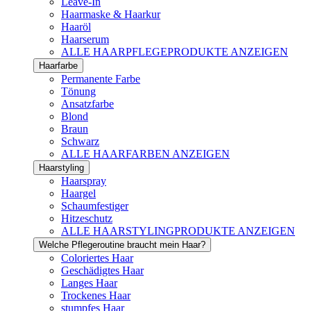
Leave-In
Haarmaske & Haarkur
Haaröl
Haarserum
ALLE HAARPFLEGEPRODUKTE ANZEIGEN
Haarfarbe
Permanente Farbe
Tönung
Ansatzfarbe
Blond
Braun
Schwarz
ALLE HAARFARBEN ANZEIGEN
Haarstyling
Haarspray
Haargel
Schaumfestiger
Hitzeschutz
ALLE HAARSTYLINGPRODUKTE ANZEIGEN
Welche Pflegeroutine braucht mein Haar?
Coloriertes Haar
Geschädigtes Haar
Langes Haar
Trockenes Haar
stumpfes Haar