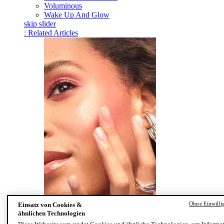
Voluminous
Wake Up And Glow
skip slider
: Related Articles
Ohne Einwilli
Einsatz von Cookies &
Make-up Tutorial: In drei Schritten zum perfekten
ähnlichen Technologien
Make-up