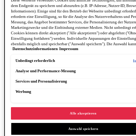
Diese Webseite verwendet Cookies und ähnliche Technologien, um Informat
dem Endgerät zu speichern und abzurufen (z.B. IP-Adresse, Nutzer-ID, Brows
Informationen). Einige sind für den Betrieb der Webseite unbedingt erforder
erfordern eine Einwilligung, so für die Analyse des Nutzerverhaltens und Pe
Messung, das Angebot bestimmter Services, die Personalisierung der Nutzer
Marketingzwecke und die Einbindung externer Medien. Nicht unbedingt erf
Cookies können direkt akzeptiert ("Alle akzeptieren") oder abgelehnt ("Ohn
Einwilligung fortfahren") werden. Individuelle Anpassungen der Einstellun
ebenfalls möglich und speicherbar ("Auswahl speichern"). Die Auswahl kann
Datenschutzinformationen
Impressum
unter dem Link "Cookie-Einstellungen" angepasst werden. Für weitere Infor
unsere Datenschutzinformationen.
Unbedingt erforderlich
I
Analyse und Performance-Messung
Services und Personalisierung
Werbung
Augen größer schminken: 8 Make-up-Tricks für einen
verführer
…
ischen Augenaufschlag
Alle akzeptieren
Auswahl speichern