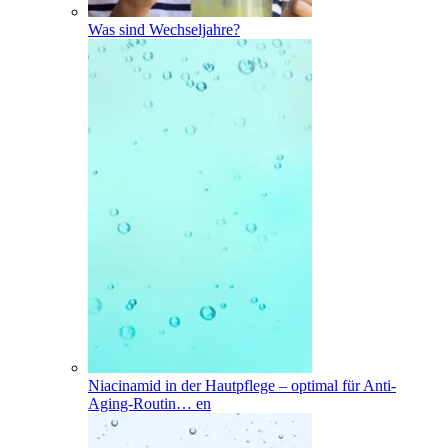
Was sind Wechseljahre?
Niacinamid in der Hautpflege – optimal für Anti-
Aging-Routin
…
en