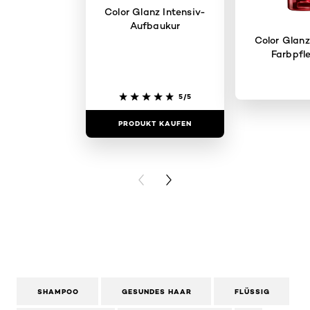
Color Glanz Intensiv-
Aufbaukur
Color Glan
Farbpfl
5/5
PRODUKT KAUFEN
PRODUKT 
PREVIOUS CARD
NEXT CARD
SHAMPOO
GESUNDES HAAR
FLÜSSIG