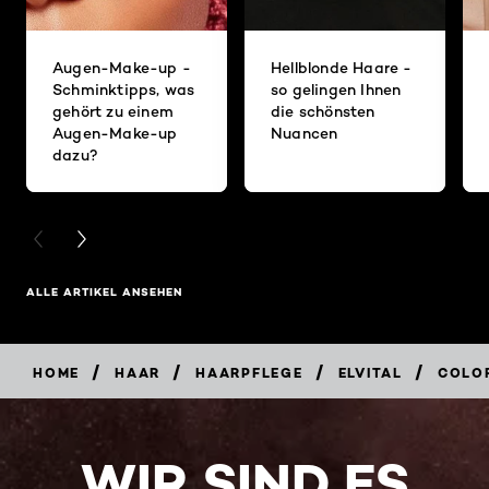
Augen-Make-up -
Hellblonde Haare -
Schminktipps, was
so gelingen Ihnen
gehört zu einem
die schönsten
Augen-Make-up
Nuancen
dazu?
PREVIOUS CARD
NEXT CARD
ALLE ARTIKEL ANSEHEN
/
/
/
/
HOME
HAAR
HAARPFLEGE
ELVITAL
COLO
WIR SIND ES