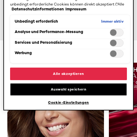
unbedingt erforderliche Cookies können direkt akzeptiert ("Alle
Datenschutzinformationen
Impressum
akzeptieren") oder abgelehnt ("Ohne Einwilligung fortfahren")
werden. Individuelle Anpassungen der Einstellungen sind
ebenfalls möglich und speicherbar ("Auswahl speichern"). Die
Immer aktiv
Unbedingt erforderlich
Auswahl kann jederzeit unter dem Link "Cookie-Einstellungen"
angepasst werden. Für weitere Informationen s. unsere
Analyse und Performance-Messung
Datenschutzinformationen.
Services und Personalisierung
300ml
250ml
Werbung
Alle akzeptieren
Auswahl speichern
Cookie-Einstellungen