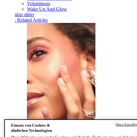
Voluminous
Wake Up And Glow
skip slider
: Related Articles
Ohne Einwilli
Einsatz von Cookies &
Make-up Tutorial: In drei Schritten zum perfekten
ähnlichen Technologien
Make-up