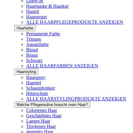
Leave-In
Haarmaske & Haarkur
Haaröl
Haarserum
ALLE HAARPFLEGEPRODUKTE ANZEIGEN
Haarfarbe
Permanente Farbe
Tönung
Ansatzfarbe
Blond
Braun
Schwarz
ALLE HAARFARBEN ANZEIGEN
Haarstyling
Haarspray
Haargel
Schaumfestiger
Hitzeschutz
ALLE HAARSTYLINGPRODUKTE ANZEIGEN
Welche Pflegeroutine braucht mein Haar?
Coloriertes Haar
Geschädigtes Haar
Langes Haar
Trockenes Haar
stumpfes Haar