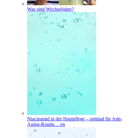
Was sind Wechseljahre?
Niacinamid in der Hautpflege – optimal für Anti-
Aging-Routin
…
en