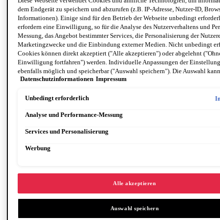
Diese Webseite verwendet Cookies und ähnliche Technologien, um Informat
dem Endgerät zu speichern und abzurufen (z.B. IP-Adresse, Nutzer-ID, Brows
Informationen). Einige sind für den Betrieb der Webseite unbedingt erforder
erfordern eine Einwilligung, so für die Analyse des Nutzerverhaltens und Pe
Messung, das Angebot bestimmter Services, die Personalisierung der Nutzer
Marketingzwecke und die Einbindung externer Medien. Nicht unbedingt erf
Cookies können direkt akzeptiert ("Alle akzeptieren") oder abgelehnt ("Ohn
Einwilligung fortfahren") werden. Individuelle Anpassungen der Einstellun
ebenfalls möglich und speicherbar ("Auswahl speichern"). Die Auswahl kann
Datenschutzinformationen
Impressum
unter dem Link "Cookie-Einstellungen" angepasst werden. Für weitere Infor
unsere Datenschutzinformationen.
Unbedingt erforderlich
I
Analyse und Performance-Messung
Services und Personalisierung
Werbung
Augen größer schminken: 8 Make-up-Tricks für einen
verführer
…
ischen Augenaufschlag
Alle akzeptieren
Auswahl speichern