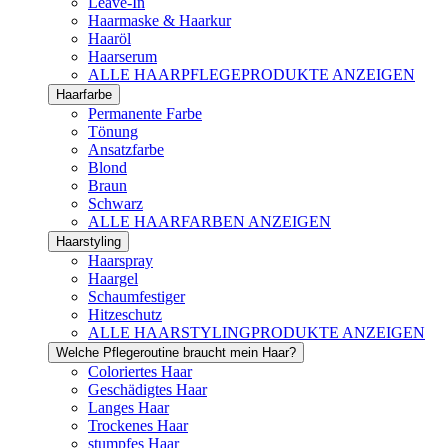
Leave-In
Haarmaske & Haarkur
Haaröl
Haarserum
ALLE HAARPFLEGEPRODUKTE ANZEIGEN
Haarfarbe
Permanente Farbe
Tönung
Ansatzfarbe
Blond
Braun
Schwarz
ALLE HAARFARBEN ANZEIGEN
Haarstyling
Haarspray
Haargel
Schaumfestiger
Hitzeschutz
ALLE HAARSTYLINGPRODUKTE ANZEIGEN
Welche Pflegeroutine braucht mein Haar?
Coloriertes Haar
Geschädigtes Haar
Langes Haar
Trockenes Haar
stumpfes Haar