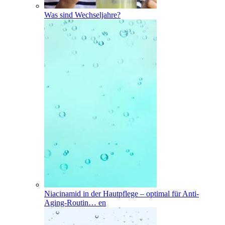
Was sind Wechseljahre?
Niacinamid in der Hautpflege – optimal für Anti-
Aging-Routin
…
en