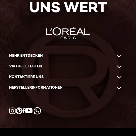
UNS WERT
MEHR ENTDECKEN
VIRTUELL TESTEN
KONTAKTIERE UNS
HERSTELLERINFORMATIONEN
Facebook
YouTube
Instagram
Pinterest
WhatsApp