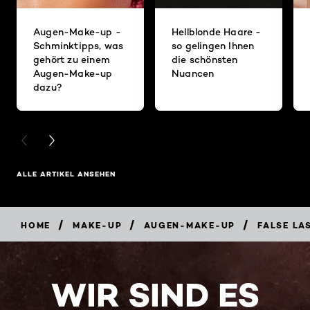
Augen-Make-up -
Hellblonde Haare -
Schminktipps, was
so gelingen Ihnen
gehört zu einem
die schönsten
Augen-Make-up
Nuancen
dazu?
PREVIOUS CARD
NEXT CARD
ALLE ARTIKEL ANSEHEN
/
/
/
HOME
MAKE-UP
AUGEN-MAKE-UP
FALSE LA
WIR SIND ES