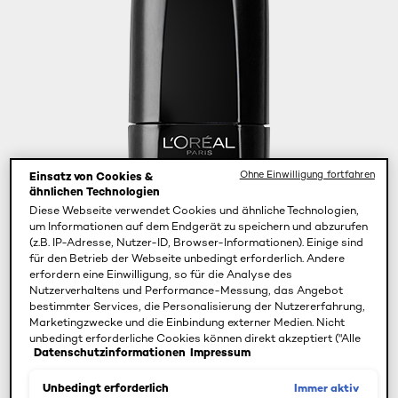
Ohne Einwilligung fortfahren
Einsatz von Cookies &
ähnlichen Technologien
Diese Webseite verwendet Cookies und ähnliche Technologien,
um Informationen auf dem Endgerät zu speichern und abzurufen
(z.B. IP-Adresse, Nutzer-ID, Browser-Informationen). Einige sind
für den Betrieb der Webseite unbedingt erforderlich. Andere
erfordern eine Einwilligung, so für die Analyse des
Nutzerverhaltens und Performance-Messung, das Angebot
bestimmter Services, die Personalisierung der Nutzererfahrung,
Marketingzwecke und die Einbindung externer Medien. Nicht
unbedingt erforderliche Cookies können direkt akzeptiert ("Alle
Datenschutzinformationen
Impressum
akzeptieren") oder abgelehnt ("Ohne Einwilligung fortfahren")
werden. Individuelle Anpassungen der Einstellungen sind
ebenfalls möglich und speicherbar ("Auswahl speichern"). Die
Immer aktiv
Unbedingt erforderlich