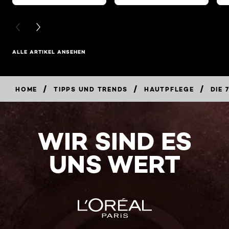
PREVIOUS CARD
NEXT CARD
ALLE ARTIKEL ANSEHEN
/
/
/
HOME
TIPPS UND TRENDS
HAUTPFLEGE
DIE 
WIR SIND ES
UNS WERT