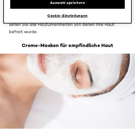
getrocknet ist. Lässt die Maske sich nach dem Trocknen
Auswahl speichern
nicht abziehen, können Sie sie wie gewohnt mit etwas
Cookie-Einstellungen
warmem Wasser abnehmen. Dank ihrer schwarzen Farbe
sehen Sie alle Hautunreinheiten von denen Ihre Haut
befreit wurde.
Creme-Masken für empfindliche Haut