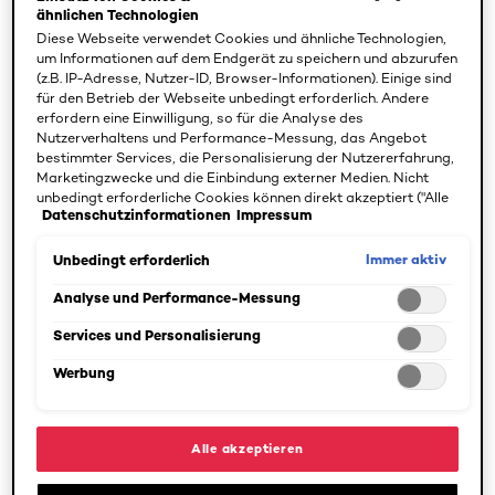
ähnlichen Technologien
de la Crème für Sie ausfindig gemacht und verraten
Diese Webseite verwendet Cookies und ähnliche Technologien,
Ihnen, welches die beste Gesichtsmaske für die
um Informationen auf dem Endgerät zu speichern und abzurufen
Bedürfnisse Ihrer Haut ist.
(z.B. IP-Adresse, Nutzer-ID, Browser-Informationen). Einige sind
für den Betrieb der Webseite unbedingt erforderlich. Andere
Blackhead-Masken – Ziehen Sie
erfordern eine Einwilligung, so für die Analyse des
Nutzerverhaltens und Performance-Messung, das Angebot
Hautunreinheiten einfach ab
bestimmter Services, die Personalisierung der Nutzererfahrung,
Marketingzwecke und die Einbindung externer Medien. Nicht
Jeder kennt sie und keiner mag sie – schwarze kleine
unbedingt erforderliche Cookies können direkt akzeptiert ("Alle
Datenschutzinformationen
Impressum
akzeptieren") oder abgelehnt ("Ohne Einwilligung fortfahren")
Mitesser, die die Poren verstopfen und sich im
werden. Individuelle Anpassungen der Einstellungen sind
schlimmsten Fall zu auffälligen Pickeln entwickeln. Mit
ebenfalls möglich und speicherbar ("Auswahl speichern"). Die
Immer aktiv
Unbedingt erforderlich
den tiefschwarzen Blackhead-Masken, die ihre Farbe der
Auswahl kann jederzeit unter dem Link "Cookie-Einstellungen"
angepasst werden. Für weitere Informationen s. unsere
darin enthaltenen Aktivkohle verdanken, ziehen Sie
Analyse und Performance-Messung
Datenschutzinformationen.
Mitesser, überschüssigen Talg und andere
Services und Personalisierung
Verschmutzungen ganz einfach ab.
Werbung
Tragen Sie die Gesichtsmaske auf die gereinigte Haut
auf – achten Sie hierbei darauf, sie nicht zu dick
Alle akzeptieren
aufzutragen, da sie sonst nur schwer trocknet. Lassen
Sie die Maske 15 Minuten einwirken, bis diese komplett