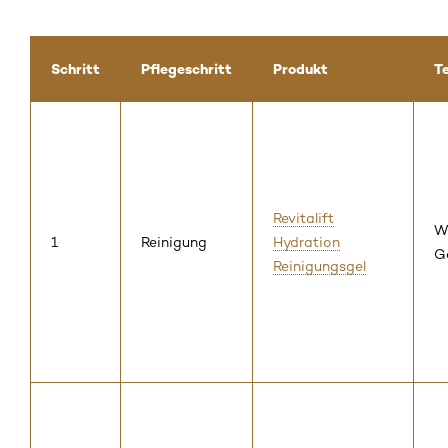
Schritt
Pflegeschritt
Produkt
T
Revitalift
W
1
Reinigung
Hydration
G
Reinigungsgel