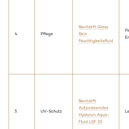
Revitalift Glass
Fl
4
Pflege
Skin
E
Feuchtigkeitsfluid
Revitalift
Aufpolsterndes
5
UV-Schutz
Le
Hyaluron Aqua-
Fluid LSF 30