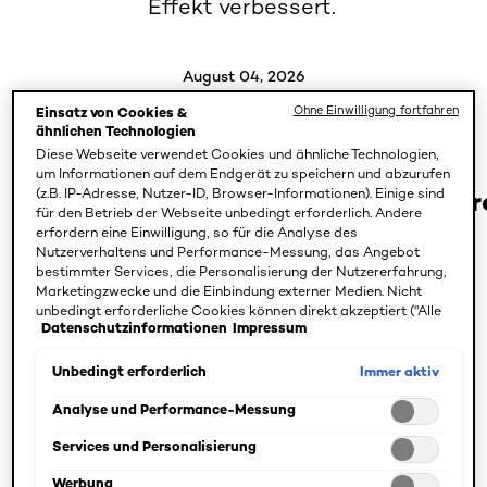
Effekt verbessert.
August 04, 2026
Ohne Einwilligung fortfahren
Einsatz von Cookies &
ähnlichen Technologien
Diese Webseite verwendet Cookies und ähnliche Technologien,
Die ultimative Glass-Skin-
um Informationen auf dem Endgerät zu speichern und abzurufen
Routine für glatter, praller und s
(z.B. IP-Adresse, Nutzer-ID, Browser-Informationen). Einige sind
für den Betrieb der Webseite unbedingt erforderlich. Andere
erfordern eine Einwilligung, so für die Analyse des
Verbraucher:innen, die sich einen Glass-Skin-Effekt
Nutzerverhaltens und Performance-Messung, das Angebot
bestimmter Services, die Personalisierung der Nutzererfahrung,
wünschen, brauchen oft eine Hautpflegeroutine, die
Marketingzwecke und die Einbindung externer Medien. Nicht
gezielt auf Feuchtigkeit, Ausstrahlung und ein glatter
unbedingt erforderliche Cookies können direkt akzeptiert ("Alle
wirkendes Hautbild ausgerichtet ist. Um diesen Ansatz
Datenschutzinformationen
Impressum
akzeptieren") oder abgelehnt ("Ohne Einwilligung fortfahren")
werden. Individuelle Anpassungen der Einstellungen sind
präziser zu machen, nutzt L’Oréal Paris Skin Genius, ein
ebenfalls möglich und speicherbar ("Auswahl speichern"). Die
Immer aktiv
Unbedingt erforderlich
KI-gestütztes Hautanalyse-Tool, das auf echter
Auswahl kann jederzeit unter dem Link "Cookie-Einstellungen"
dermatologischer Expertise basiert, um personalisierte
angepasst werden. Für weitere Informationen s. unsere
Analyse und Performance-Messung
Datenschutzinformationen.
Produkte, Inhaltsstoffe und Routinen entsprechend
Services und Personalisierung
spezifischer Hautbedürfnisse zu empfehlen. Im Fall eines
Werbung
25- bis 44-jährigen Profils mit normaler Haut und