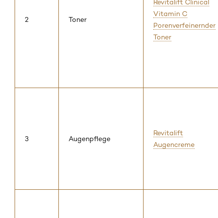
Revitalift Clinical
Vitamin C
2
Toner
Porenverfeinernder
Toner
Revitalift
3
Augenpflege
Augencreme