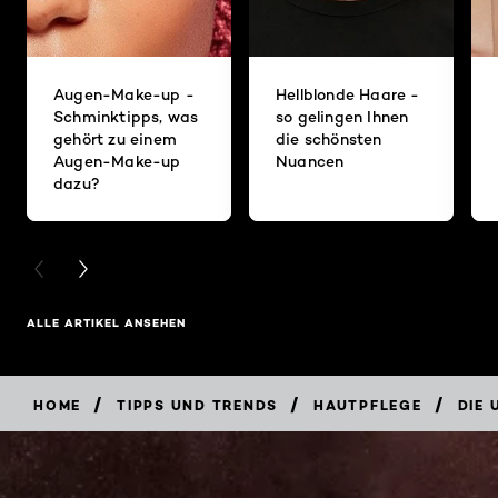
Augen-Make-up -
Hellblonde Haare -
Schminktipps, was
so gelingen Ihnen
gehört zu einem
die schönsten
Augen-Make-up
Nuancen
dazu?
PREVIOUS CARD
NEXT CARD
ALLE ARTIKEL ANSEHEN
/
/
/
HOME
TIPPS UND TRENDS
HAUTPFLEGE
DIE 