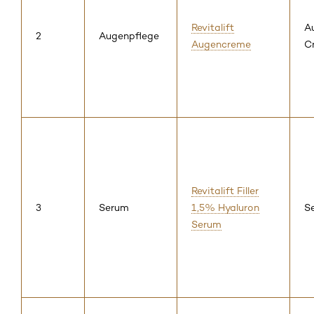
Revitalift
A
2
Augenpflege
Augencreme
C
Revitalift Filler
3
Serum
1,5% Hyaluron
S
Serum