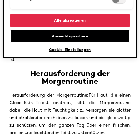
mangelnder Ausstrahlung hilft diese personalisierte
Hautpflegeroutine dabei, die relevantesten Schritte für
Alle akzeptieren
die Morgen- und Abendroutine zu identifizieren, um eine
glatter, praller und strahlender aussehende Haut zu
Auswahl speichern
unterstützen. In diesem Artikel erklären wir jeden Schritt
der Tages- und Nachtpflegeroutine und zeigen, was
Cookie-Einstellungen
jedes Produkt bewirkt und warum jeder Schritt wichtig
ist.
Herausforderung der
Morgenroutine
Herausforderung der Morgenroutine: Für Haut, die einen
Glass-Skin-Effekt anstrebt, hilft die Morgenroutine
dabei, die Haut mit Feuchtigkeit zu versorgen, sie glatter
und strahlender erscheinen zu lassen und sie gleichzeitig
zu schützen, um den ganzen Tag über einen frischen,
prallen und leuchtenden Teint zu unterstützen.