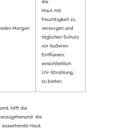
die
Haut mit
Feuchtigkeit zu
eden Morgen
versorgen und
täglichen Schutz
vor äußeren
Einflüssen,
einschließlich
UV-Strahlung,
zu bieten.
sind
,
hilft
die
anzugehen
und
die
r
aussehende
Haut.