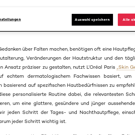
Mai 14, 2026
nstellungen
Auswahl speichern
Alle a
Gedanken über Falten machen, benötigen oft eine Hautpflege
utalterung, Veränderungen der Hautstruktur und den tägl
 Ansatz präziser zu gestalten, nutzt L’Oréal Paris
„Skin G
uf echtem dermatologischem Fachwissen basiert, um pe
en basierend auf spezifischen Hautbedürfnissen zu empfehl
diese personalisierte Routine dabei, die relevantesten Sc
ieren, um eine glattere, gesündere und jünger aussehende
wir jeden Schritt der Tages- und Nachthautpflege, einsc
rum jeder Schritt wichtig ist.