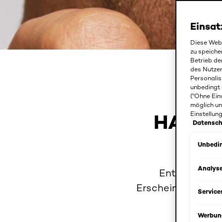
Einsat
Diese Webs
zu speiche
Betrieb de
TIPPS UND TR
des Nutze
Personalis
unbedingt 
DIE
("Ohne Ein
möglich un
HAUTP
Einstellun
Datensch
Unbedin
Analys
Entdecken Si
Erscheinungsbild 
Service
Werbun