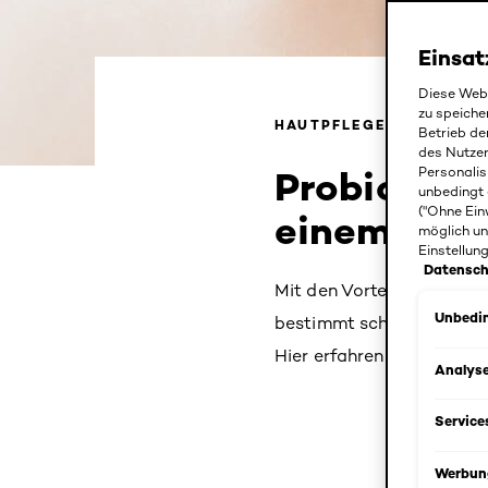
Einsat
Diese Webs
zu speiche
HAUTPFLEGE
Betrieb de
des Nutze
Probiotika 
Personalis
unbedingt 
("Ohne Ein
einem gesu
möglich un
Einstellun
Datensch
Mit den Vorteilen „guter 
Unbedin
bestimmt schon vertraut, 
Hier erfahren Sie alles r
Analys
Service
Werbun