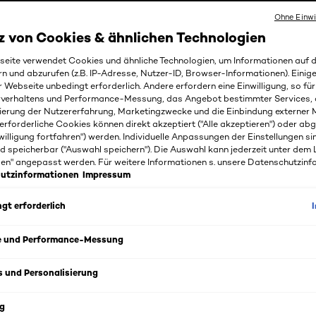
Ohne Einwi
z von Cookies & ähnlichen Technologien
eite verwendet Cookies und ähnliche Technologien, um Informationen auf
rn und abzurufen (z.B. IP-Adresse, Nutzer-ID, Browser-Informationen). Einige
r Webseite unbedingt erforderlich. Andere erfordern eine Einwilligung, so fü
rverhaltens und Performance-Messung, das Angebot bestimmter Services, 
für die Haut – der Schlüs
ierung der Nutzererfahrung, Marketingzwecke und die Einbindung externer M
erforderliche Cookies können direkt akzeptiert ("Alle akzeptieren") oder ab
willigung fortfahren") werden. Individuelle Anpassungen der Einstellungen si
nden Teint
d speicherbar ("Auswahl speichern"). Die Auswahl kann jederzeit unter dem 
gen" angepasst werden. Für weitere Informationen s. unsere Datenschutzinf
utzinformationen
Impressum
Bakterien“, sogenannter Probiotika, für den Darm und die V
gt erforderlich
wussten Sie jedoch, dass sich diese Theorie auch auf die 
und um das Thema Probiotika für die Haut!
e und Performance-Messung
s und Personalisierung
Was sind Mikrobiotika?
g