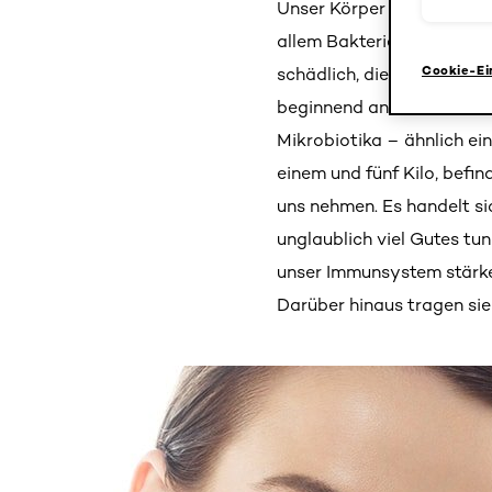
Unser Körper wird von übe
allem Bakterien, Hefepilze
Cookie-Ei
schädlich, die meisten abe
beginnend an der Hautober
Mikrobiotika – ähnlich ei
einem und fünf Kilo, befi
uns nehmen. Es handelt s
unglaublich viel Gutes tu
unser Immunsystem stärken
Darüber hinaus tragen sie 