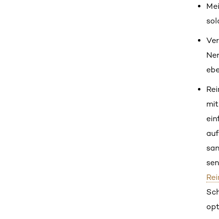
Mei
sol
Ver
Ner
ebe
Rei
mit
ein
auf
san
sen
Rei
Sch
opt