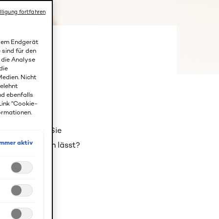
lligung fortfahren
 dem Endgerät
 sind für den
r die Analyse
die
sel zu
edien. Nicht
gelehnt
nd ebenfalls
Link "Cookie-
ormationen.
erdauung sind Sie
Immer aktiv
Haut übertragen lässt?