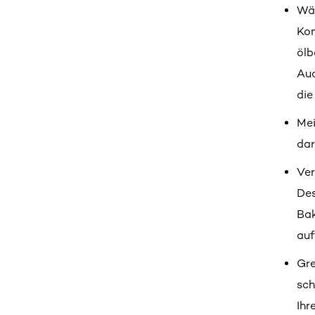
Wäh
Kon
ölb
Auc
die
Mei
dar
Ver
Des
Bak
auf
Gre
sch
Ihr