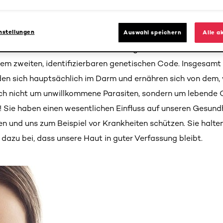
r einer Billion Mikroben, auch Mikroorganismen genannt, be
, Pilze sowie Viren. Wir bestehen zu rund 90 % aus Bakterie
nstellungen
Auswahl speichern
Alle a
r tatsächlich sehr nützlich! Mikrobiotika bilden sich ab dem
fläche, in den Haarfollikeln und Talgdrüsen. Wir haben alle
nem zweiten, identifizierbaren genetischen Code. Insgesamt
nden sich hauptsächlich im Darm und ernähren sich von dem,
ich nicht um unwillkommene Parasiten, sondern um lebende 
n! Sie haben einen wesentlichen Einfluss auf unseren Gesund
 und uns zum Beispiel vor Krankheiten schützen. Sie halten
dazu bei, dass unsere Haut in guter Verfassung bleibt.