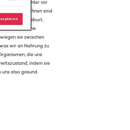
siedelt – darunter vor
n – einige von ihnen sind
kzeptieren
 Tag unserer Geburt,
 unterschiedliche
 wiegen sie zwischen
 was wir an Nahrung zu
Organismen, die uns
heitszustand, indem sie
 uns also gesund.