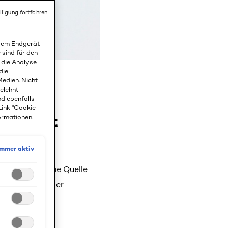
lligung fortfahren
 dem Endgerät
 sind für den
r die Analyse
die
edien. Nicht
gelehnt
nd ebenfalls
Link "Cookie-
Gesicht
ormationen.
Immer aktiv
le Menschen eine Quelle
 verhindern oder