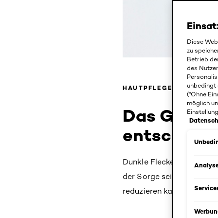
Einsat
Diese Webs
zu speiche
Betrieb de
des Nutze
Personalis
unbedingt 
HAUTPFLEGE
("Ohne Ein
möglich un
Das Geheim
Einstellun
Datensch
entschlüss
Unbedin
Dunkle Flecken im Gesicht
Analys
der Sorge sein. Das Vers
Service
reduzieren kann, ist wese
Werbun