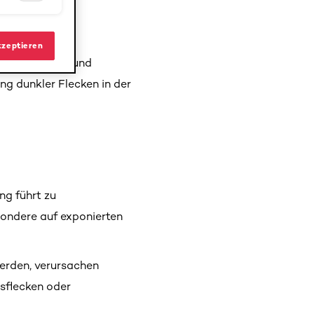
kzeptieren
ativer Stress und
ng dunkler Flecken in der
g führt zu
sondere auf exponierten
erden, verursachen
sflecken oder