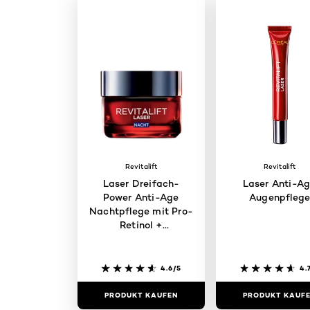
Revitalift
Revitalift
Laser Dreifach-
Laser Anti-A
Power Anti-Age
Augenpfleg
Nachtpflege mit Pro-
Retinol +
Hyaluronsäure +
Vitamin C
4.6/5
4.
PRODUKT KAUFEN
PRODUKT KAUF