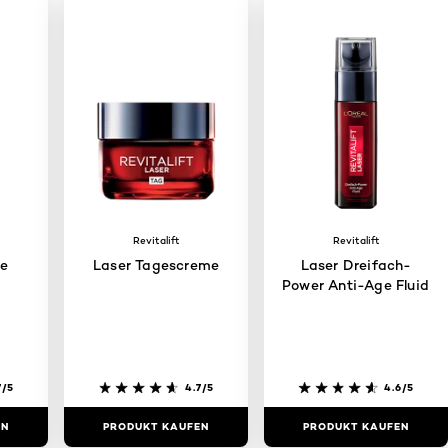
Revitalift
Revitalift
ge
Laser Tagescreme
Laser Dreifach-
e
Power Anti-Age Fluid
7/5
4.7/5
4.6/5
EN
PRODUKT KAUFEN
PRODUKT KAUFEN