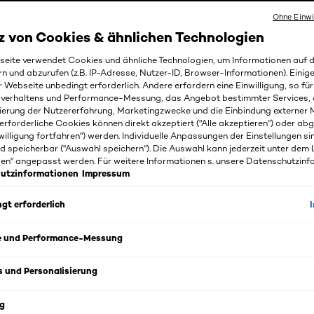
Ohne Einwi
z von Cookies & ähnlichen Technologien
eite verwendet Cookies und ähnliche Technologien, um Informationen auf
rn und abzurufen (z.B. IP-Adresse, Nutzer-ID, Browser-Informationen). Einige
r Webseite unbedingt erforderlich. Andere erfordern eine Einwilligung, so fü
rverhaltens und Performance-Messung, das Angebot bestimmter Services, 
ierung der Nutzererfahrung, Marketingzwecke und die Einbindung externer M
erforderliche Cookies können direkt akzeptiert ("Alle akzeptieren") oder ab
willigung fortfahren") werden. Individuelle Anpassungen der Einstellungen si
d speicherbar ("Auswahl speichern"). Die Auswahl kann jederzeit unter dem 
nis dunkler Flecken im 
gen" angepasst werden. Für weitere Informationen s. unsere Datenschutzinf
utzinformationen
Impressum
eln
gt erforderlich
, auch Altersflecken oder Lentigo genannt, können für vie
e und Performance-Messung
tändnis der Ursachen und das Wissen, wie man ihr Auftreten
s und Personalisierung
ntlich für den Erhalt eines gesunden und strahlenden Teints.
g