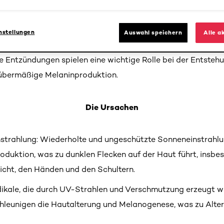
Ursprung des Problems
nstellungen
Auswahl speichern
Alle a
le Flecken sind nicht immer mit dem Alter verbunden. Oxid
 Entzündungen spielen eine wichtige Rolle bei der Entstehu
übermäßige Melaninproduktion.
Die Ursachen
trahlung: Wiederholte und ungeschützte Sonneneinstrahlun
duktion, was zu dunklen Flecken auf der Haut führt, insbe
cht, den Händen und den Schultern.
dikale, die durch UV-Strahlen und Verschmutzung erzeugt w
chleunigen die Hautalterung und Melanogenese, was zu Alter