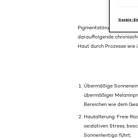
Cookie-Ei
Pigmentstörungen wie dunk
darauffolgende chronische
Haut durch Prozesse wie 
Übermäßige Sonneneins
übermäßiger Melaninpro
Bereichen wie dem Gesi
Hautalterung: Freie Ra
oxidativen Stress, bes
Sonnenlentigo führt.